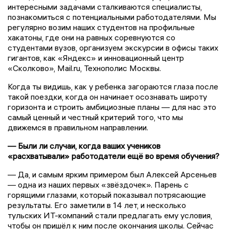
интересными задачами сталкиваются специалисты,
познакомиться с потенциальными работодателями. Мы
регулярно возим наших студентов на профильные
хакатоны, где они на равных соревнуются со
студентами вузов, организуем экскурсии в офисы таких
гигантов, как «Яндекс» и инновационный центр
«Сколково», Mail.ru, Технополис Москвы.
Когда ты видишь, как у ребенка загораются глаза после
такой поездки, когда он начинает осознавать широту
горизонта и строить амбициозные планы — для нас это
самый ценный и честный критерий того, что мы
движемся в правильном направлении.
— Были ли случаи, когда ваших учеников
«расхватывали» работодатели ещё во время обучения?
— Да, и самым ярким примером был Алексей Арсеньев
— одна из наших первых «звёздочек». Парень с
горящими глазами, который показывал потрясающие
результаты. Его заметили в 14 лет, и несколько
тульских ИТ-компаний стали предлагать ему условия,
чтобы он пришёл к ним после окончания школы. Сейчас