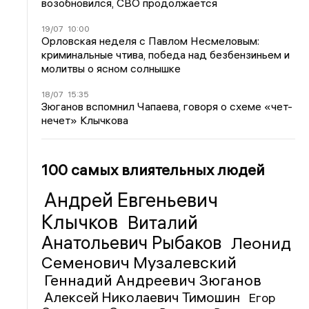
возобновился, СВО продолжается
19/07
10:00
Орловская неделя с Павлом Несмеловым:
криминальные чтива, победа над безбензиньем и
молитвы о ясном солнышке
18/07
15:35
Зюганов вспомнил Чапаева, говоря о схеме «чет-
нечет» Клычкова
100 самых влиятельных людей
Андрей Евгеньевич
Клычков
Виталий
Анатольевич Рыбаков
Леонид
Семенович Музалевский
Геннадий Андреевич Зюганов
Алексей Николаевич Тимошин
Егор