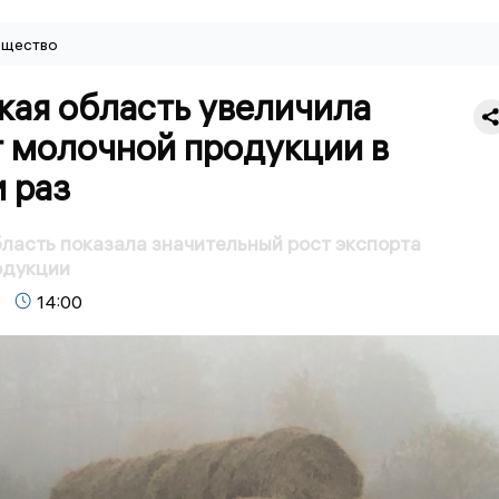
щество
кая область увеличила
т молочной продукции в
 раз
ласть показала значительный рост экспорта
одукции
14:00