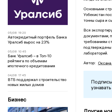
Основными стр
Узбекистан пос
тонны сыра и с
Вся экспортир
05/08
19:20
документами, 
Автокредитный портфель Банка
требованиям ст
Уралсиб вырос на 23%
подтверждены 
05/08
10:45
лабораторий.
Банк Уралсиб – в Топ-10
рейтинга по объемам
Автор:
Оксана
ипотечного кредитования
04/08
17:45
ВТБ поддержал строительство
Подписы
новых жилых домов
узнавать
Бизнес
Другие но