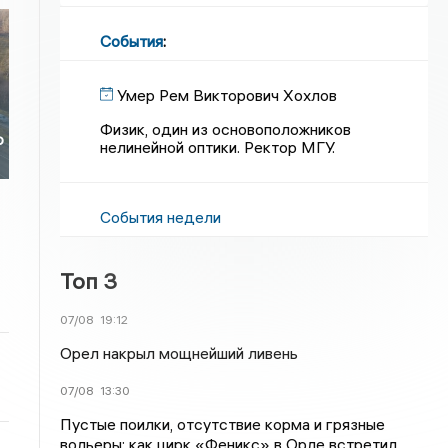
События
:
Умер Рем Викторович Хохлов
Физик, один из основоположников
о
нелинейной оптики. Ректор МГУ.
События недели
Топ 3
07/08
19:12
Орел накрыл мощнейший ливень
07/08
13:30
Пустые поилки, отсутствие корма и грязные
вольеры: как цирк «Феникс» в Орле встретил