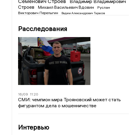
Семенович Строев
Владимир Владимирович
Строев
Михаил Васильевич Вдовин
Руслан
Викторович Перелыгин
Вадим Александрович Тарасов
Расследования
16/09
11:20
СМИ: чемпион мира Трояновский может стать
фигурантом дела о мошенничестве
Интервью