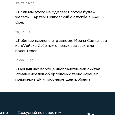
25/07
09:00
«Если мы этого не сделаем, потом будем
жалеть»: Артем Левковский о службе в БАРС-
Орел
20/07
09:00
«Ребятам намного страшнее»: Ирина Салтанова
из «Vойска Zаботы» о новых вызовах для
волонтеров
15/06
14:30
«Гармаш нас вообще инопланетянами считал»:
Роман Киселев об орловских техно-жрецах,
праймериз ЕР и проблеме Центробанка
инге
Дежурный по новостям
16+