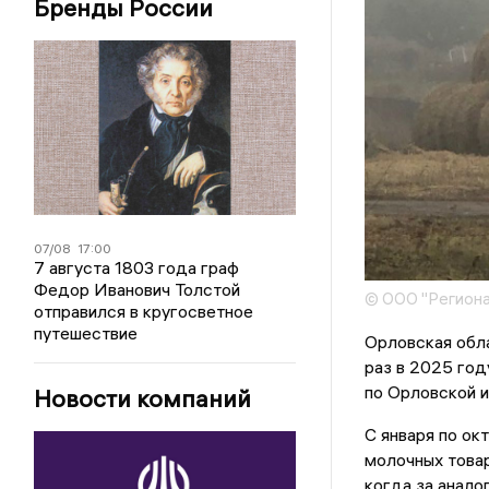
Бренды России
07/08
17:00
7 августа 1803 года граф
Федор Иванович Толстой
© ООО "Региона
отправился в кругосветное
путешествие
Орловская обла
раз в 2025 го
по Орловской и
Новости компаний
С января по ок
молочных товар
когда за анало