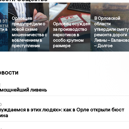
Орловцев
В Орловской
предупредили о
Орловец осужден
области
ти в
новой схеме
за производство
утвердили смету
мошенничества с
наркотиков в
ремонта дороги
вовлечением в
особо крупном
Ливны – Евланов
преступления
размере
– Долгое
овости
2
 мощнейший ливень
0
уждаемся в этих людях»: как в Орле открыли бюст
ина