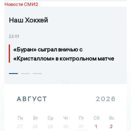
Новости СМИ2
Наш Хоккей
22:01
«Буран» сыграл вничью с
«Кристаллом» в контрольном матче
АВГУСТ
2026
Пн
Вт
Ср
Чт
Пт
Сб
Вс
27
28
29
30
31
1
2