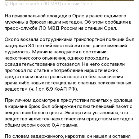
© Пресс-служба ЛО МВД станции Орел
На привокзальной площади в Орле у ранее судимого
мужчины в брюках нашли метадон. Об этом сообщили в
пресс-службе ЛО МВД России на станции Орел.
Около вокзала сотрудниками транспортной полиции был
задержан 34-летний местный житель, ранее имевший
судимость. Мужчина находился в состоянии
наркотического опьянения, однако проходить
освидетельствование отказался. Не него составили
протокол по статье «потребление наркотических
средств или психотропных веществ без назначения
врача либо новых потенциально опасных психоактивных
веществ» (ч. 1 ст. 6.9 КоАП РФ).
При личном досмотре в присутствии понятых у орловца
в кармане брюк был обнаружен полиэтиленовый пакет с
веществом белого цвета. Экспертиза установила, что
вещество является наркотическим средством метадон
общим весом около 0,4 грамма.
По словам задержанного, наркотик он нашел и оставил