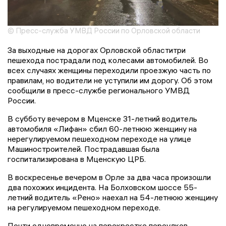
© Пресс-служба УМВД России по Орловской области
За выходные на дорогах Орловской областитри
пешехода пострадали под колесами автомобилей. Во
всех случаях женщины переходили проезжую часть по
правилам, но водители не уступили им дорогу. Об этом
сообщили в пресс-службе регионального УМВД
России.
В субботу вечером в Мценске 31-летний водитель
автомобиля «Лифан» сбил 60-летнюю женщину на
нерегулируемом пешеходном переходе на улице
Машиностроителей. Пострадавшая была
госпитализирована в Мценскую ЦРБ.
В воскресенье вечером в Орле за два часа произошли
два похожих инцидента. На Болховском шоссе 55-
летний водитель «Рено» наехал на 54-летнюю женщину
на регулируемом пешеходном переходе.
Почти одновременно на перекрестке переулков