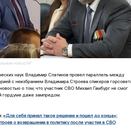
льные новости"
ческих наук Владимир Слатинов провел параллель между
орией с неизбранием Владимира Строева спикеров горсовет
новостью о том, что участник СВО Михаил Гамбург не смог
ой гордуме даже зампредом.
е:
«Для себя принял такое решение и пошел до конца»:
роев о возвращении в политику после участия в СВО