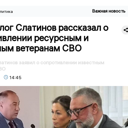
Важная новость
литика
лог Слатинов рассказал о
ивлении ресурсным и
ным ветеранам СВО
атинов заявил о сопротивлении известным
ВО
14:45