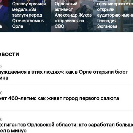
Орлову вручили
Орловский
госуниверситет
медаль «За
активист
открыли
заслуги перед
Александр Жуков
аудиторию имен
Отечеством» в
отправился на
Геннадия
в
Орле
СВО
Зюганова
овости
0
уждаемся в этих людях»: как в Орле открыли бюст
ина
30
ет 460-летие: как живет город первого салюта
30
х гигантов Орловской области: кто заработал больш
шел в минус