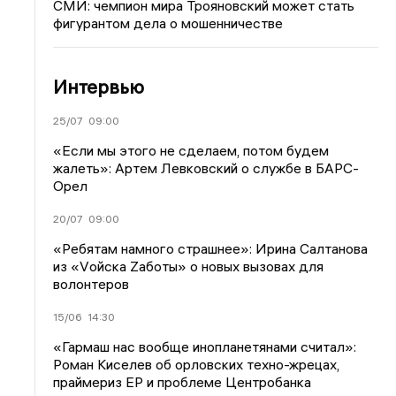
СМИ: чемпион мира Трояновский может стать
фигурантом дела о мошенничестве
Интервью
25/07
09:00
«Если мы этого не сделаем, потом будем
жалеть»: Артем Левковский о службе в БАРС-
Орел
20/07
09:00
«Ребятам намного страшнее»: Ирина Салтанова
из «Vойска Zаботы» о новых вызовах для
волонтеров
15/06
14:30
«Гармаш нас вообще инопланетянами считал»:
Роман Киселев об орловских техно-жрецах,
праймериз ЕР и проблеме Центробанка