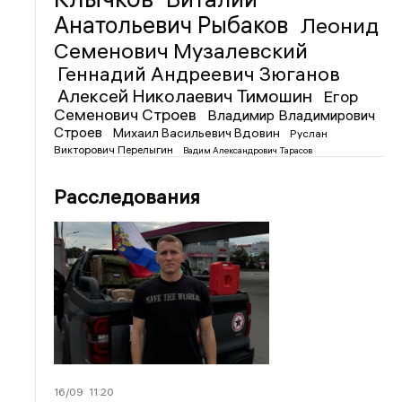
Анатольевич Рыбаков
Леонид
Семенович Музалевский
Геннадий Андреевич Зюганов
Алексей Николаевич Тимошин
Егор
Семенович Строев
Владимир Владимирович
Строев
Михаил Васильевич Вдовин
Руслан
Викторович Перелыгин
Вадим Александрович Тарасов
Расследования
16/09
11:20