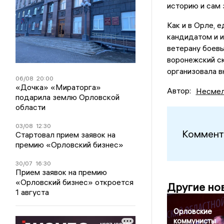
историю и сам 
Как и в Орле,
кандидатом и и
ветерану боевы
воронежский ск
организовала 
06/08
20:00
«Дочка» «Мираторга»
Автор:
Несмел
подарила землю Орловской
области
03/08
12:30
Коммент
Стартовал прием заявок на
премию «Орловский бизнес»
30/07
16:30
Прием заявок на премию
«Орловский бизнес» откроется
Другие но
1 августа
Орловские
коммунисты