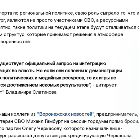
ерта по региональной политике, свою роль сыграло то, что 
ург, являются не просто участниками СВО, а ресурсными
ятно, такие политики на текущем этапе будут сталкиваться 
м структур, которые принимают решения в атмосфере
оворенностей.
существует официальный запрос на интеграцию
щих во власть. Но если они склонны к демонстрации
 политических и медийных ресурсов, то их игры не
ся достижением искомых результатов",
- цитирует
т" Владимира Слатинова.
наши коллеги из
"Воронежских новостей"
, предприниматель,
етеран СВО Михаил Гамбург на сессии гордумы прямо броси
по партии Олегу Черкасову, которого назначали вице-
бург рассказал депутатам дискредитирующую Черкасова