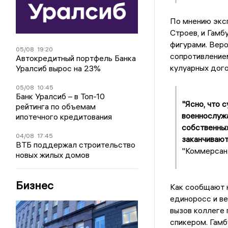
По мнению эксп
Строев, и Гамб
фигурами. Веро
05/08
19:20
сопротивление
Автокредитный портфель Банка
кулуарных дог
Уралсиб вырос на 23%
05/08
10:45
Банк Уралсиб – в Топ-10
"Ясно, что 
рейтинга по объемам
военнослужа
ипотечного кредитования
собственных
04/08
17:45
заканчивают
ВТБ поддержал строительство
"Коммерсан
новых жилых домов
Бизнес
Как сообщают 
единоросс и в
вызов коллеге 
спикером. Гам