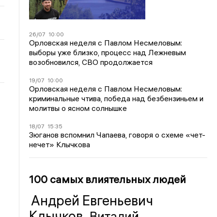
26/07
10:00
Орловская неделя с Павлом Несмеловым:
выборы уже близко, процесс над Лежневым
возобновился, СВО продолжается
19/07
10:00
Орловская неделя с Павлом Несмеловым:
криминальные чтива, победа над безбензиньем и
молитвы о ясном солнышке
18/07
15:35
Зюганов вспомнил Чапаева, говоря о схеме «чет-
нечет» Клычкова
100 самых влиятельных людей
Андрей Евгеньевич
Клычков
Виталий