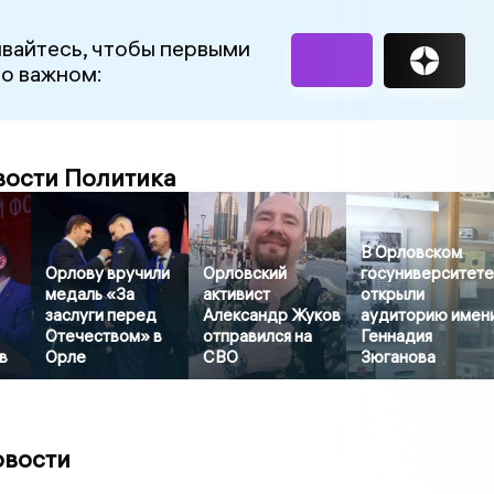
вайтесь, чтобы первыми
 о важном:
вости Политика
В Орловском
Орлову вручили
Орловский
госуниверситет
медаль «За
активист
открыли
заслуги перед
Александр Жуков
аудиторию имен
Отечеством» в
отправился на
Геннадия
в
Орле
СВО
Зюганова
овости