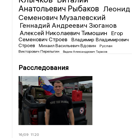
Анатольевич Рыбаков
Леонид
Семенович Музалевский
Геннадий Андреевич Зюганов
Алексей Николаевич Тимошин
Егор
Семенович Строев
Владимир Владимирович
Строев
Михаил Васильевич Вдовин
Руслан
Викторович Перелыгин
Вадим Александрович Тарасов
Расследования
16/09
11:20