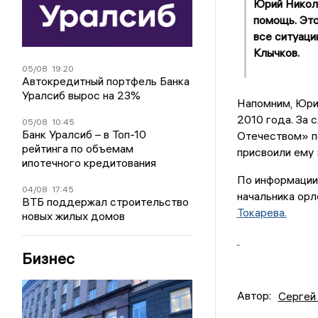
Юрий Никол
помощь. Это
все ситуаци
Клычков.
05/08
19:20
Автокредитный портфель Банка
Уралсиб вырос на 23%
Напомним, Юри
2010 года. За 
05/08
10:45
Банк Уралсиб – в Топ-10
Отечеством» пе
рейтинга по объемам
присвоили ему 
ипотечного кредитования
По информации
04/08
17:45
начальника ор
ВТБ поддержал строительство
Токарева.
новых жилых домов
Бизнес
Автор:
Сергей