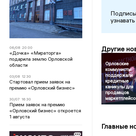
Подписы
узнавать
Другие но
06/08
20:00
«Дочка» «Мираторга»
подарила землю Орловской
Орловские
области
коммунисты
поддержали
03/08
12:30
кредитные
Стартовал прием заявок на
каникулы для
премию «Орловский бизнес»
продавцов
маркетплейсо
30/07
16:30
Прием заявок на премию
«Орловский бизнес» откроется
1 августа
Главные н