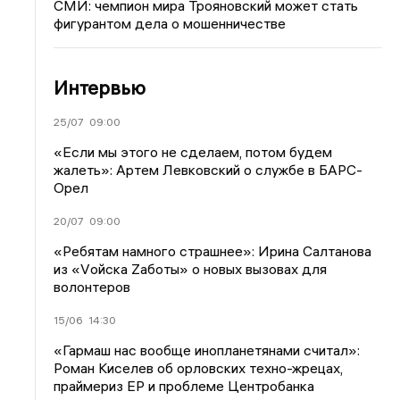
СМИ: чемпион мира Трояновский может стать
фигурантом дела о мошенничестве
Интервью
25/07
09:00
«Если мы этого не сделаем, потом будем
жалеть»: Артем Левковский о службе в БАРС-
Орел
20/07
09:00
«Ребятам намного страшнее»: Ирина Салтанова
из «Vойска Zаботы» о новых вызовах для
волонтеров
15/06
14:30
«Гармаш нас вообще инопланетянами считал»:
Роман Киселев об орловских техно-жрецах,
праймериз ЕР и проблеме Центробанка