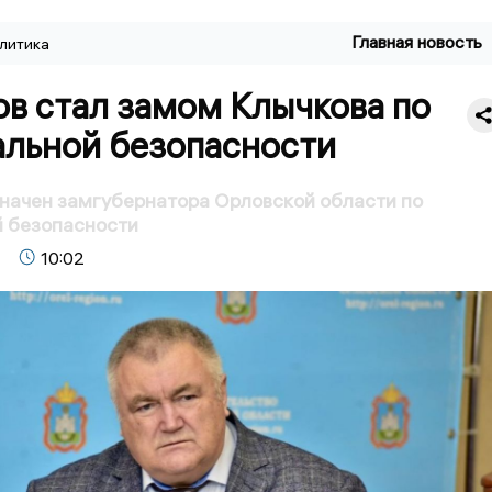
Главная новость
литика
в стал замом Клычкова по
альной безопасности
начен замгубернатора Орловской области по
й безопасности
10:02