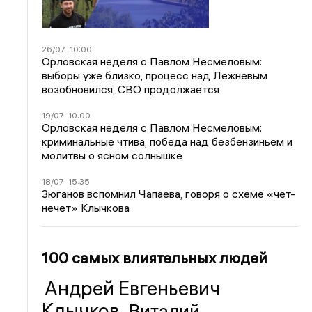
26/07
10:00
Орловская неделя с Павлом Несмеловым:
выборы уже близко, процесс над Лежневым
возобновился, СВО продолжается
19/07
10:00
Орловская неделя с Павлом Несмеловым:
криминальные чтива, победа над безбензиньем и
молитвы о ясном солнышке
18/07
15:35
Зюганов вспомнил Чапаева, говоря о схеме «чет-
нечет» Клычкова
100 самых влиятельных людей
Андрей Евгеньевич
Клычков
Виталий