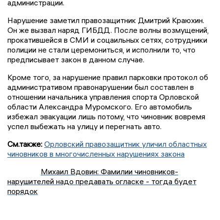
администрации.
Нарушение заметил правозащитник Дмитрий Краюхин.
Он же вызвал наряд ГИБДД. После волны возмущений,
прокатившейся в СМИ и соцаильных сетях, сотрудники
полиции не стали церемониться, и исполнили то, что
предписывает закон в данном случае.
Кроме того, за нарушение правил парковки протокол об
административом правонарушении был составлен в
отношении начальника управления спорта Орловской
области Александра Муромского. Его автомобиль
избежал эвакуации лишь потому, что чиновник вовремя
успел выбежать на улицу и перегнать авто.
См.также:
Орловский правозащитник уличил областных
чиновников в многочисленных нарушениях закона
Михаил Вдовин: Фамилии чиновников-
нарушителей надо предавать огласке - тогда будет
порядок