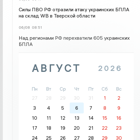
Силы ПВО РФ отразили атаку украинских БПЛА
на склад WB в Тверской области
06/08
08:51
Над регионами РФ перехватили 605 украинских
БПЛА
АВГУСТ
2026
Пн
Вт
Ср
Чт
Пт
Сб
Вс
27
28
29
30
31
1
2
3
4
5
6
7
8
9
10
11
12
13
14
15
16
17
18
19
20
21
22
23
24
25
26
27
28
29
30