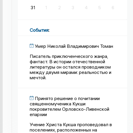
31
1
2
3
4
5
6
События
:
Умер Николай Владимирович Томан
Писатель приключенческого жанра,
фантаст. В истории отечественной
литературы он остался проводником
между двумя мирами: реальностью и
мечтой.
Принято решение о почитании
священномученика Кукши
покровителем Орловско-Ливенской
епархии
Учение Христа Кукша проповедовал в
поселениях, расположенных на