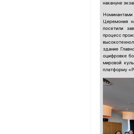
накануне экза
Номинантами 
Церемония н
посетили за
процесс прои
высокотехнол
здание Главн
оцифровке бо
мировой кул
платформу «Р