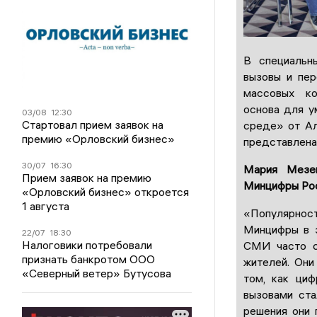
В специальн
вызовы и пер
массовых ко
основа для у
03/08
12:30
Стартовал прием заявок на
среде» от Ал
премию «Орловский бизнес»
представлена 
30/07
16:30
Мария Мезен
Прием заявок на премию
Минцифры Рос
«Орловский бизнес» откроется
1 августа
«Популярност
Минцифры в э
22/07
18:30
Налоговики потребовали
СМИ часто с
признать банкротом ООО
жителей. Они
«Северный ветер» Бутусова
том, как циф
вызовами ста
решения они 