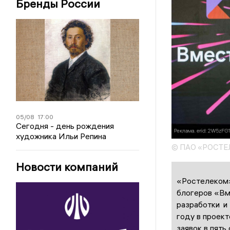
Бренды России
05/08
17:00
Сегодня - день рождения
художника Ильи Репина
© ПАО «РОСТЕ
Новости компаний
«Ростелеком»
блогеров «Вм
разработки и
году в проект
заявок в пять