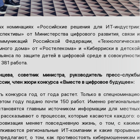
ых номинациях «Российские решения для ИТ-индустрии:
спективы» от Министерства цифрового развития, связи и
ммуникаций Российской Федерации, «Технологическая
много дома» от «Ростелекома» и «Киберриски в детской
ьянса по защите детей в цифровой среде в совокупности
381 работа.
цева, советник министра, руководитель пресс-службы
сии, член жюри конкурса «Вместе в цифровое будущее»:
ь конкурса год от года растет. Только в спецноминацию
том году подано почти 150 работ. Именно региональные
тановятся главным источником информации для местных
 рассказывают о процессах, которые касаются каждого: о
ровизация меняет повседневную жизнь, о том, с какими
лкиваются региональные ИТ-компании и какие прорывные
предлагают, о том, как противостоять кибермошенникам и