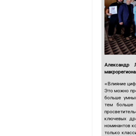
Александр 
макрорегиона
«Влияние циф
Это можно про
больше умных
тем больше
просветител
ключевых др
номинантов к
только класс