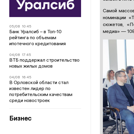
Самой массо
номинации «
сюжетов, «П
05/08
10:45
медиа» — 108
Банк Уралсиб – в Топ-10
рейтинга по объемам
ипотечного кредитования
04/08
17:45
ВТБ поддержал строительство
новых жилых домов
04/08
16:45
В Орловской области стал
известен лидер по
потребительским качествам
среди новостроек
Бизнес