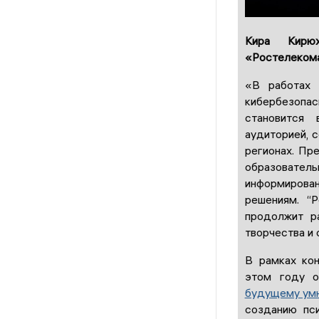
Кира Кирюх
«Ростелеком
«В работах 
кибербезопас
становится
аудиторией, 
регионах. Пр
образовате
информирова
решениям. “
продолжит р
творчества и
В рамках ко
этом году 
будущему умн
созданию пс