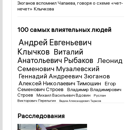
Зюганов вспомнил Чапаева, говоря о схеме «чет-
нечет» Клычкова
100 самых влиятельных людей
Андрей Евгеньевич
Клычков
Виталий
Анатольевич Рыбаков
Леонид
Семенович Музалевский
Геннадий Андреевич Зюганов
Алексей Николаевич Тимошин
Егор
Семенович Строев
Владимир Владимирович
Строев
Михаил Васильевич Вдовин
Руслан
Викторович Перелыгин
Вадим Александрович Тарасов
Расследования