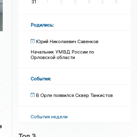
31
1
2
3
4
5
6
Родились
:
Юрий Николаевич Савенков
Начальник УМВД России по
Орловской области
События
:
В Орле появился Сквер Танкистов
События недели
е
Топ 3