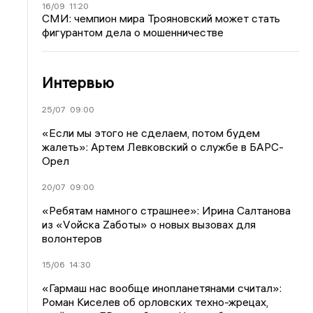
16/09
11:20
СМИ: чемпион мира Трояновский может стать
фигурантом дела о мошенничестве
Интервью
25/07
09:00
«Если мы этого не сделаем, потом будем
жалеть»: Артем Левковский о службе в БАРС-
Орел
20/07
09:00
«Ребятам намного страшнее»: Ирина Салтанова
из «Vойска Zаботы» о новых вызовах для
волонтеров
15/06
14:30
«Гармаш нас вообще инопланетянами считал»:
Роман Киселев об орловских техно-жрецах,