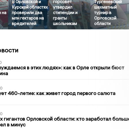
В Орловской и
горсовет
Тургеневский
Курской областях
утвердил
шахматный
 на
проверили два
стипендии и
турнир в
млн гектаров на
гранты
Орловской
вредителей
школьникам
области
овости
0
уждаемся в этих людях»: как в Орле открыли бюст
ина
30
ет 460-летие: как живет город первого салюта
30
х гигантов Орловской области: кто заработал больш
шел в минус