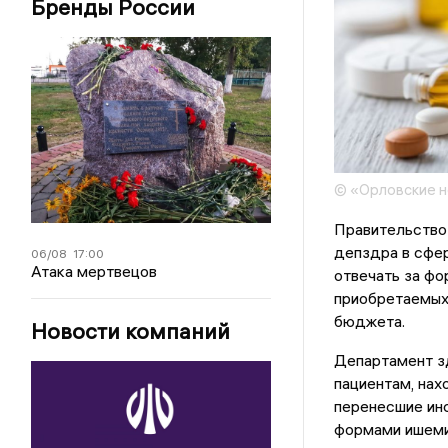
Бренды России
© «Орловские н
Правительство
депздра в сфер
06/08
17:00
Атака мертвецов
отвечать за фо
приобретаемых
бюджета.
Новости компаний
Департамент з
пациентам, на
перенесшие ин
формами ишеми