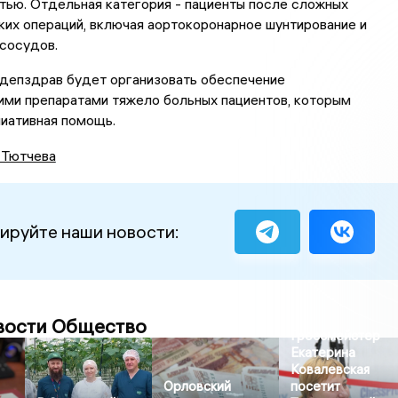
ью. Отдельная категория - пациенты после сложных
их операций, включая аортокоронарное шунтирование и
сосудов.
 депздрав будет организовать обеспечение
ми препаратами тяжело больных пациентов, которым
иативная помощь.
 Тютчева
ируйте наши новости:
вости Общество
Гроссмейстер
Екатерина
Ковалевская
Орловский
посетит