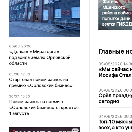
Житель
Мценского
района пойман
попытке дачи
взятки ГИБДД
06/08
20:00
Главные н
«Дочка» «Мираторга»
подарила землю Орловской
области
05/08/2026 14:3
«Мы сейчас н
Иосифа Стал
03/08
12:30
Стартовал прием заявок на
премию «Орловский бизнес»
05/08/2026 08:
Орёл праздну
30/07
16:30
сегодня
Прием заявок на премию
«Орловский бизнес» откроется
1 августа
04/08/2026 08:
Топ-10 мясны
всех, а кто у