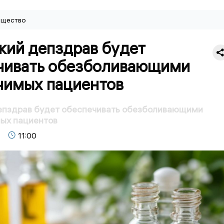
щество
кий депздрав будет
чивать обезболивающими
чимых пациентов
епздрав будет обеспечивать обезболивающими
ных пациентов
11:00