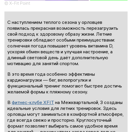
© X-Fit Point
С наступлением теплого сезона у орловцев
появилась прекрасная возможность перезагрузить
свой подход к здоровому образу жизни. Летние
тренировки обладают особыми преимуществами:
солнечная погода повышает уровень витамина D,
ускоряя обмен веществ и улучшая настроение, а
длинный световой день даёт дополнительную
мотивацию для занятий спортом.
В это время года особенно эффективны
кардионагрузки — бег, велопрогулки и
функциональный тренинг помогают быстрее достичь
желаемой формы к пляжному сезону.
В
фитнес-клубе XFIT
на Межквартальной, 3 созданы
идеальные условия для летних тренировок. Здесь
орловцы могут заниматься в комфортной атмосфере,
где всегда свежо и просторно. Круглосуточный
формат позволяет выбирать самое удобное время
для занятий — ранним утром, когда город только