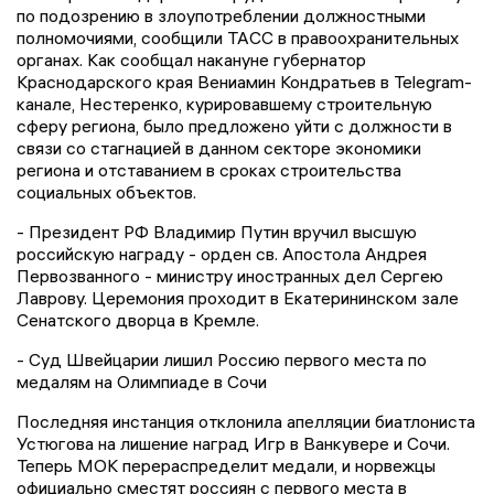
по подозрению в злоупотреблении должностными
полномочиями, сообщили ТАСС в правоохранительных
органах. Как сообщал накануне губернатор
Краснодарского края Вениамин Кондратьев в Telegram-
канале, Нестеренко, курировавшему строительную
сферу региона, было предложено уйти с должности в
связи со стагнацией в данном секторе экономики
региона и отставанием в сроках строительства
социальных объектов.
- Президент РФ Владимир Путин вручил высшую
российскую награду - орден св. Апостола Андрея
Первозванного - министру иностранных дел Сергею
Лаврову. Церемония проходит в Екатерининском зале
Сенатского дворца в Кремле.
- Суд Швейцарии лишил Россию первого места по
медалям на Олимпиаде в Сочи
Последняя инстанция отклонила апелляции биатлониста
Устюгова на лишение наград Игр в Ванкувере и Сочи.
Теперь МОК перераспределит медали, и норвежцы
официально сместят россиян с первого места в