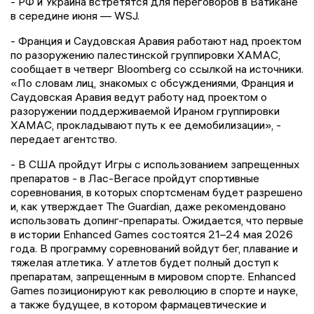
- РФ и Украина встретятся для переговоров в Ватикане
в середине июня — WSJ.
- Франция и Саудовская Аравия работают над проектом
по разоружению палестинской группировки ХАМАС,
сообщает в четверг Bloomberg со ссылкой на источники.
«По словам лиц, знакомых с обсуждениями, Франция и
Саудовская Аравия ведут работу над проектом о
разоружении поддерживаемой Ираном группировки
ХАМАС, прокладывают путь к ее демобилизации», -
передает агентство.
- В США пройдут Игры с использованием запрещенных
препаратов - в Лас-Вегасе пройдут спортивные
соревнования, в которых спортсменам будет разрешено
и, как утверждает The Guardian, даже рекомендовано
использовать допинг-препараты. Ожидается, что первые
в истории Enhanced Games состоятся 21–24 мая 2026
года. В программу соревнований войдут бег, плавание и
тяжелая атлетика. У атлетов будет полный доступ к
препаратам, запрещенным в мировом спорте. Enhanced
Games позиционируют как революцию в спорте и науке,
а также будущее, в котором фармацевтические и