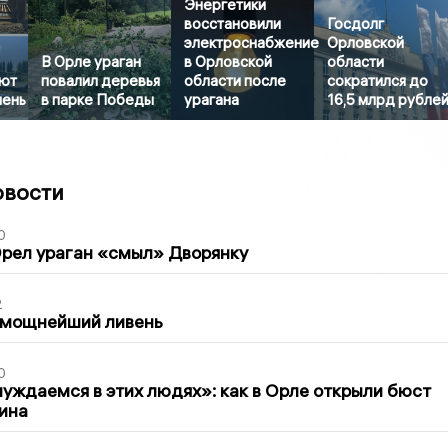
Энергетики
восстановили
Госдолг
электроснабжение
Орловской
В Орле ураган
в Орловской
области
ют
повалил деревья
области после
сократился до
шень
в парке Победы
урагана
16,5 млрд рубле
овости
0
рел ураган «смыл» Дворянку
2
 мощнейший ливень
0
уждаемся в этих людях»: как в Орле открыли бюст
ина