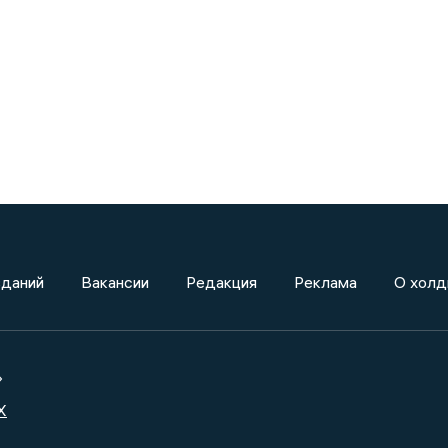
зданий
Вакансии
Редакция
Реклама
О холд
»
X