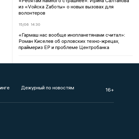
«Ребятам намного страшнее»: Ирина Салтанова
из «Vойска Zаботы» о новых вызовах для
волонтеров
15/06
14:30
«Гармаш нас вообще инопланетянами считал»:
Роман Киселев об орловских техно-жрецах,
праймериз ЕР и проблеме Центробанка
инге
Дежурный по новостям
16+