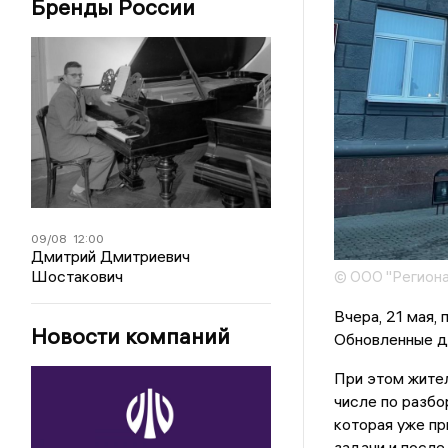
Бренды России
09/08
12:00
Дмитрий Дмитриевич
Шостакович
© ООО "Региона
Вчера, 21 мая,
Новости компаний
Обновленные д
При этом жите
числе по разбо
которая уже пр
задачи и после