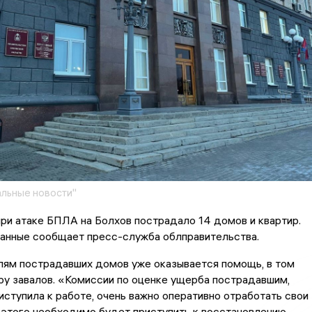
льные новости"
 при атаке БПЛА на Болхов пострадало 14 домов и квартир.
анные сообщает пресс-служба облправительства.
лям пострадавших домов уже оказывается помощь, в том
ру завалов. «Комиссии по оценке ущерба пострадавшим,
иступила к работе, очень важно оперативно отработать свои
 этого необходимо будет приступить к восстановлению