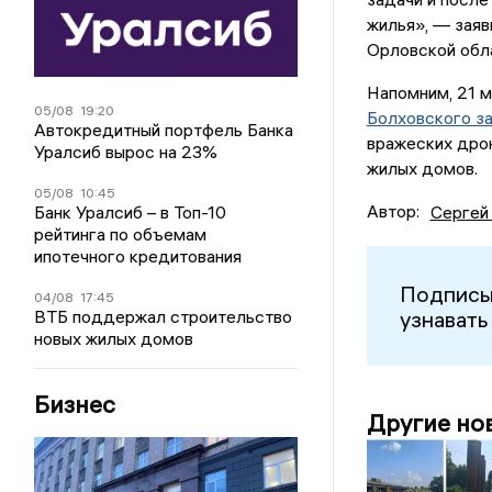
жилья», — заяв
Орловской обл
Напомним, 21 
05/08
19:20
Болховского з
Автокредитный портфель Банка
вражеских дро
Уралсиб вырос на 23%
жилых домов.
05/08
10:45
Автор:
Сергей
Банк Уралсиб – в Топ-10
рейтинга по объемам
ипотечного кредитования
Подписы
04/08
17:45
узнавать
ВТБ поддержал строительство
новых жилых домов
Бизнес
Другие но