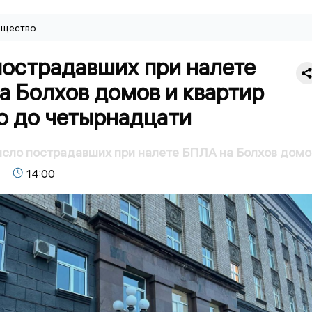
щество
пострадавших при налете
а Болхов домов и квартир
о до четырнадцати
сло пострадавших при налете БПЛА на Болхов домо
14:00