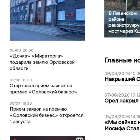
В Ливенском
районе
реконструиру
мост через К
06/08
20:00
«Дочка» «Мираторга»
Главные н
подарила землю Орловской
области
09/08/2026 10:3
Накрывший О
03/08
12:30
Стартовал прием заявок на
премию «Орловский бизнес»
07/08/2026 19:1
Орел накрыл
30/07
16:30
Прием заявок на премию
«Орловский бизнес» откроется
05/08/2026 14:3
1 августа
«Мы сейчас н
Иосифа Стал