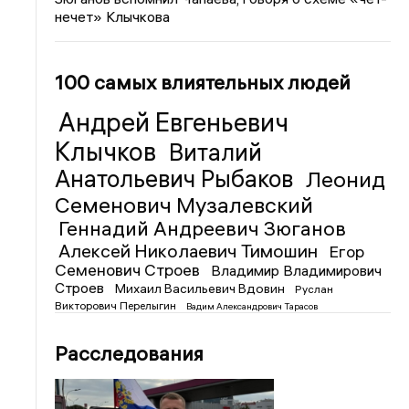
нечет» Клычкова
100 самых влиятельных людей
Андрей Евгеньевич
Клычков
Виталий
Анатольевич Рыбаков
Леонид
Семенович Музалевский
Геннадий Андреевич Зюганов
Алексей Николаевич Тимошин
Егор
Семенович Строев
Владимир Владимирович
Строев
Михаил Васильевич Вдовин
Руслан
Викторович Перелыгин
Вадим Александрович Тарасов
Расследования