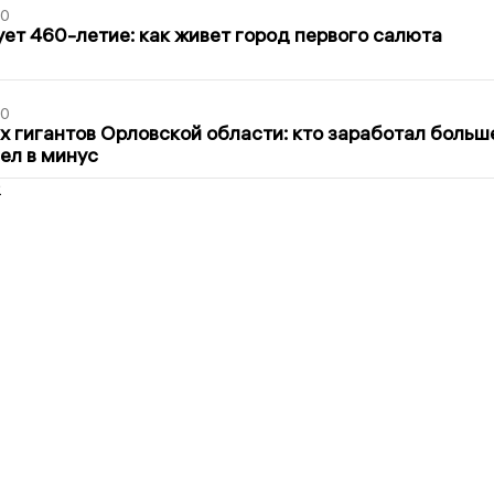
30
ет 460-летие: как живет город первого салюта
30
х гигантов Орловской области: кто заработал больш
шел в минус
2