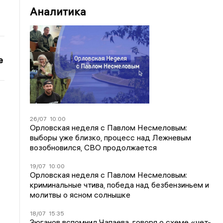
Аналитика
е
26/07
10:00
Орловская неделя с Павлом Несмеловым:
выборы уже близко, процесс над Лежневым
возобновился, СВО продолжается
19/07
10:00
Орловская неделя с Павлом Несмеловым:
криминальные чтива, победа над безбензиньем и
молитвы о ясном солнышке
18/07
15:35
Зюганов вспомнил Чапаева, говоря о схеме «чет-