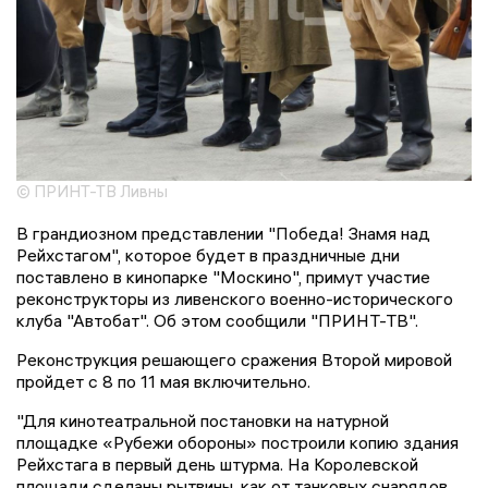
© ПРИНТ-ТВ Ливны
В грандиозном представлении "Победа! Знамя над
Рейхстагом", которое будет в праздничные дни
поставлено в кинопарке "Москино", примут участие
реконструкторы из ливенского военно-исторического
клуба "Автобат". Об этом сообщили "ПРИНТ-ТВ".
Реконструкция решающего сражения Второй мировой
пройдет с 8 по 11 мая включительно.
"Для кинотеатральной постановки на натурной
площадке «Рубежи обороны» построили копию здания
Рейхстага в первый день штурма. На Королевской
площади сделаны рытвины, как от танковых снарядов.