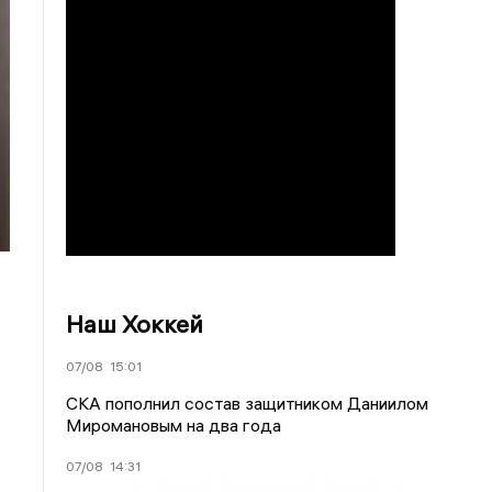
Наш Хоккей
07/08
15:01
СКА пополнил состав защитником Даниилом
Миромановым на два года
07/08
14:31