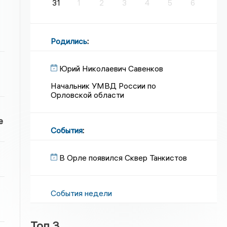
31
1
2
3
4
5
6
Родились
:
Юрий Николаевич Савенков
Начальник УМВД России по
Орловской области
е
События
:
В Орле появился Сквер Танкистов
События недели
Топ 3