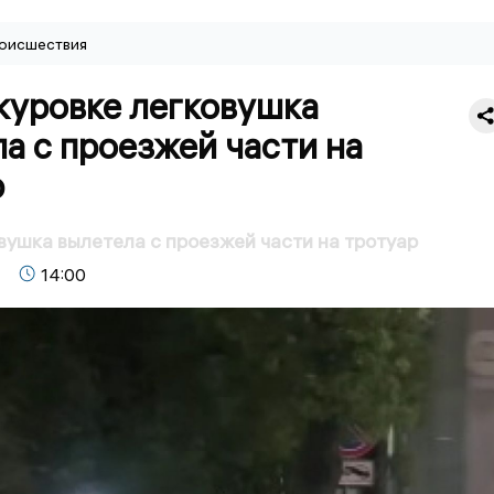
оисшествия
куровке легковушка
а с проезжей части на
р
вушка вылетела с проезжей части на тротуар
14:00