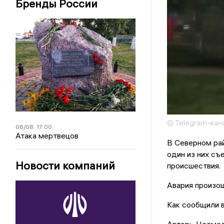
Бренды России
© Telegram-кан
06/08
17:00
Атака мертвецов
В Северном ра
один из них съ
Новости компаний
происшествия.
Авария произош
Как сообщили в
Автор: