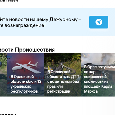
ов Павел
йте новости нашему Дежурному –
е вознаграждение!
вости Происшествия
В Орле потушили
В Орловской
пожар
В Орловской
области пять ДТП
повышенной
области сбили 13
с водителями без
сложности на
украинских
прав или
площади Карла
беспилотников
регистрации
Маркса
овости