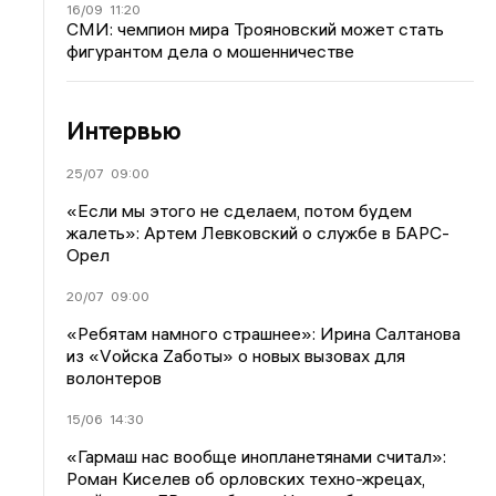
16/09
11:20
СМИ: чемпион мира Трояновский может стать
фигурантом дела о мошенничестве
Интервью
25/07
09:00
«Если мы этого не сделаем, потом будем
жалеть»: Артем Левковский о службе в БАРС-
Орел
20/07
09:00
«Ребятам намного страшнее»: Ирина Салтанова
из «Vойска Zаботы» о новых вызовах для
волонтеров
15/06
14:30
«Гармаш нас вообще инопланетянами считал»:
Роман Киселев об орловских техно-жрецах,