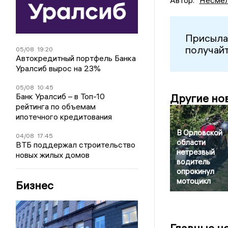
Несмел
Присыла
получайт
05/08
19:20
Автокредитный портфель Банка
Уралсиб вырос на 23%
05/08
10:45
Другие но
Банк Уралсиб – в Топ-10
рейтинга по объемам
ипотечного кредитования
В Орловской
04/08
17:45
области
ВТБ поддержал строительство
нетрезвый
новых жилых домов
водитель
опрокинул
мотоцикл
Бизнес
Главные н