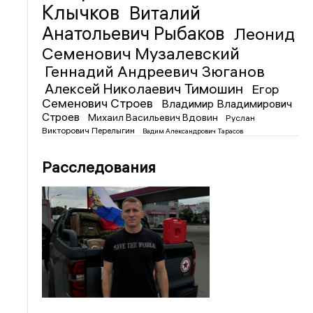
Клычков
Виталий
Анатольевич Рыбаков
Леонид
Семенович Музалевский
Геннадий Андреевич Зюганов
Алексей Николаевич Тимошин
Егор
Семенович Строев
Владимир Владимирович
Строев
Михаил Васильевич Вдовин
Руслан
Викторович Перелыгин
Вадим Александрович Тарасов
Расследования