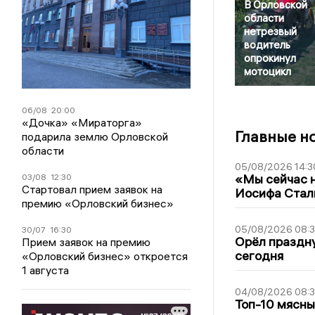
В Орловской
области
нетрезвый
водитель
опрокинул
мотоцикл
06/08
20:00
«Дочка» «Мираторга»
Главные н
подарила землю Орловской
области
05/08/2026 14:3
«Мы сейчас н
03/08
12:30
Стартовал прием заявок на
Иосифа Стал
премию «Орловский бизнес»
05/08/2026 08:
30/07
16:30
Орёл праздну
Прием заявок на премию
сегодня
«Орловский бизнес» откроется
1 августа
04/08/2026 08:
Топ-10 мясны