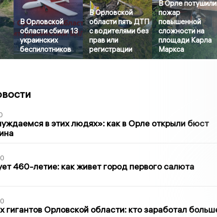
В Орле потушили
В Орловской
пожар
В Орловской
области пять ДТП
повышенной
области сбили 13
с водителями без
сложности на
украинских
прав или
площади Карла
беспилотников
регистрации
Маркса
овости
0
уждаемся в этих людях»: как в Орле открыли бюст
ина
30
ет 460-летие: как живет город первого салюта
30
х гигантов Орловской области: кто заработал больш