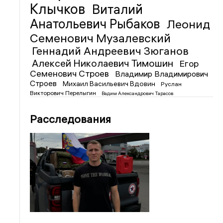
Клычков
Виталий
Анатольевич Рыбаков
Леонид
Семенович Музалевский
Геннадий Андреевич Зюганов
Алексей Николаевич Тимошин
Егор
Семенович Строев
Владимир Владимирович
Строев
Михаил Васильевич Вдовин
Руслан
Викторович Перелыгин
Вадим Александрович Тарасов
Расследования