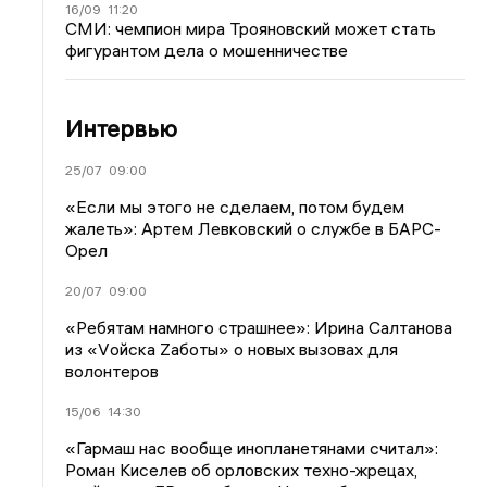
16/09
11:20
СМИ: чемпион мира Трояновский может стать
фигурантом дела о мошенничестве
Интервью
25/07
09:00
«Если мы этого не сделаем, потом будем
жалеть»: Артем Левковский о службе в БАРС-
Орел
20/07
09:00
«Ребятам намного страшнее»: Ирина Салтанова
из «Vойска Zаботы» о новых вызовах для
волонтеров
15/06
14:30
«Гармаш нас вообще инопланетянами считал»:
Роман Киселев об орловских техно-жрецах,