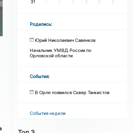
31
1
2
3
4
5
6
Родились
:
Юрий Николаевич Савенков
Начальник УМВД России по
Орловской области
События
:
В Орле появился Сквер Танкистов
События недели
е
Топ 3