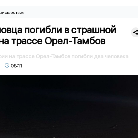
оисшествия
ловца погибли в страшной
на трассе Орел-Тамбов
рии на трассе Орел-Тамбов погибли два человека
08:11