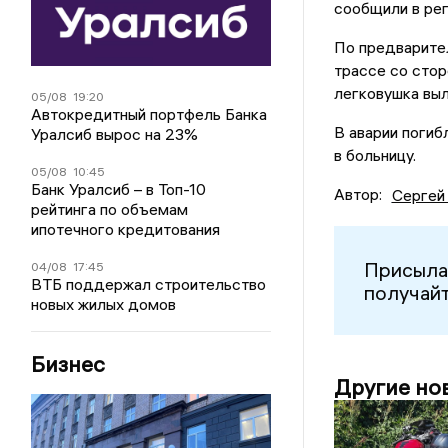
сообщили в рег
По предварител
трассе со стор
легковушка выл
05/08
19:20
Автокредитный портфель Банка
В аварии погиб
Уралсиб вырос на 23%
в больницу.
05/08
10:45
Банк Уралсиб – в Топ-10
Автор:
Сергей
рейтинга по объемам
ипотечного кредитования
Присыла
04/08
17:45
ВТБ поддержал строительство
получайт
новых жилых домов
Бизнес
Другие но