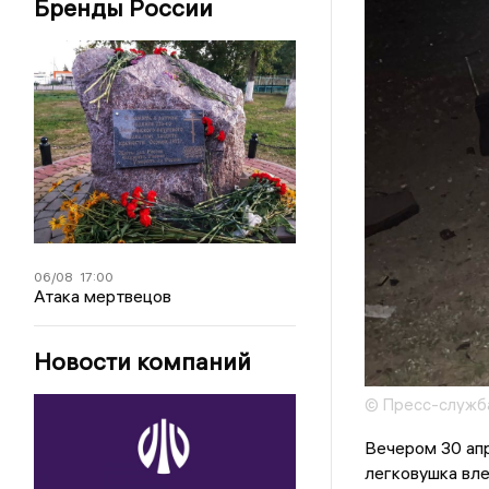
Бренды России
06/08
17:00
Атака мертвецов
Новости компаний
© Пресс-служб
Вечером 30 ап
легковушка вле