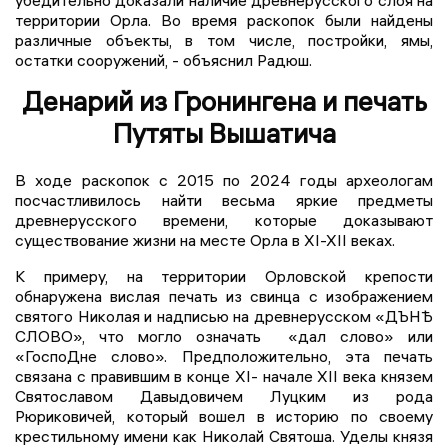
убедительно доказали наличие древнерусского слоя на
территории Орла. Во время раскопок были найдены
различные объекты, в том числе, постройки, ямы,
остатки сооружений, - объяснил Радюш.
Денарий из Гронингена и печать
Путяты Вышатича
В ходе раскопок с 2015 по 2024 годы археологам
посчастливилось найти весьма яркие предметы
древнерусского времени, которые доказывают
существование жизни на месте Орла в XI-XII веках.
К примеру, на территории Орловской крепости
обнаружена вислая печать из свинца с изображением
святого Николая и надписью на древнерусском «ДЪНѢ
СЛОВО», что могло означать «дал слово» или
«ГоспоДне слово». Предположительно, эта печать
связана с правившим в конце XI- начале XII века князем
Святославом Давыдовичем Луцким из рода
Рюриковичей, который вошел в историю по своему
крестильному имени как Николай Святоша. Уделы князя