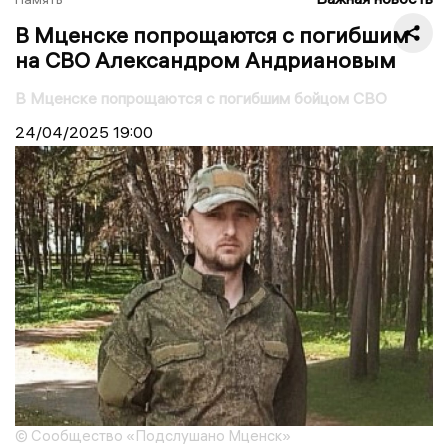
В Мценске попрощаются с погибшим
на СВО Александром Андриановым
В Мценске попрощаются с погибшим бойцом СВО
24/04/2025
19:00
© Сообщество «Подслушано Мценск»