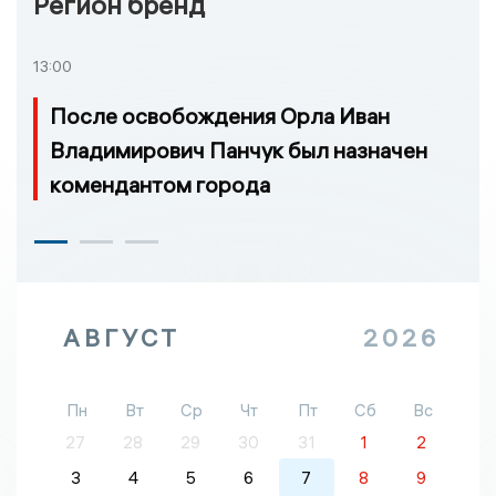
Регион бренд
13:00
После освобождения Орла Иван
Владимирович Панчук был назначен
комендантом города
АВГУСТ
2026
Пн
Вт
Ср
Чт
Пт
Сб
Вс
27
28
29
30
31
1
2
3
4
5
6
7
8
9