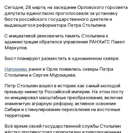
Сегодня, 28 марта, на заседании Орловского горсовета
депутаты единогласно проголосовали за установку
бюста российского государственного деятеля и
выдающегося реформатора Петра Столыпина.
С инициативой увековечить память Столыпина к
администрации обратился управления РАНХиГС Павел
Меркулов.
Бюст планируют разместить в одноименном сквере.
Напомним
, ранее в Орле появились скверы Петра
Столыпина и Сергея Муромцева.
Пётр Столыпин вошёл в историю как самый молодой
премьер-министр Российской империи. На этом посту
он инициировал масштабные преобразования, включая
знаменитую аграрную реформу, активное освоение
Сибири и стимулирование переселения на восточные
территории.
Всё время своей государственной службы Столыпин
жёстко противостоял сепаратизму и революционным