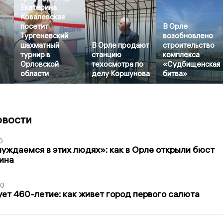
Екатерина
Ковалевская
посетит
В Орле
Тургеневский
возобновлено
шахматный
В Орле продают
строительство
турнир в
станцию
комплекса
Орловской
техосмотра по
«Судбищенская
области
делу Коршунова
битва»
овости
0
уждаемся в этих людях»: как в Орле открыли бюст
ина
30
ет 460-летие: как живет город первого салюта