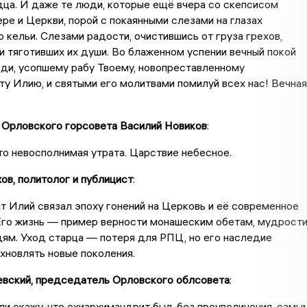
ца. И даже те люди, которые ещё вчера со скепсисом
ере и Церкви, порой с покаянными слезами на глазах
о кельи. Слезами радости, очистившись от груза грехов,
 тяготивших их души. Во блаженном успении вечный покой
ди, усопшему рабу Твоему, новопреставленному
у Илию, и святыми его молитвами помилуй всех нас! Вечная
Орловского горсовета Василий Новиков
:
то невосполнимая утрата. Царствие небесное.
ов, политолог и публицист
:
 Илий связал эпоху гонений на Церковь и её современное
Его жизнь — пример верности монашеским обетам, мудрост
ям. Уход старца — потеря для РПЦ, но его наследие
хновлять новые поколения.
вский, председатель Орловского облсовета
:
ли скажу, что схиархимандрит был, без преувеличения, самы