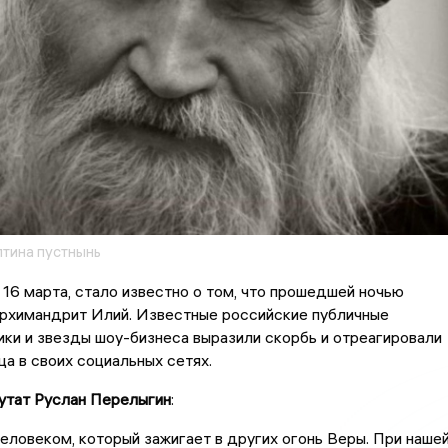
тина пустнынь
 16 марта, стало известно о том, что прошедшей ночью
архимандрит Илий. Известные российские публичные
ики и звезды шоу-бизнеса выразили скорбь и отреагировали
ца в своих социальных сетях.
утат Руслан Перелыгин
:
еловеком, который зажигает в других огонь Веры. При наше