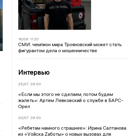
16/09
11:20
СМИ: чемпион мира Трояновский может стать
фигурантом дела о мошенничестве
Интервью
25/07
09:00
«Если мы этого не сделаем, потом будем
жалеть»: Артем Левковский о службе в БАРС-
Орел
20/07
09:00
«Ребятам намного страшнее»: Ирина Салтанова
из «Vойска Zаботы» о новых вызовах для