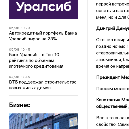
первой встрече
советы и наста
меня, но и для
Дмитрий Демушк
05/08
19:20
Автокредитный портфель Банка
Уралсиб вырос на 23%
Отошел в мир и
поздно ночью 1
05/08
10:45
ставропигиаль
Банк Уралсиб – в Топ-10
запомнился, бл
рейтинга по объемам
ипотечного кредитования
время он напра
Президент Меж
04/08
17:45
ВТБ поддержал строительство
новых жилых домов
Просим молитв
Константин Мал
Бизнес
общественный 
Все, кто знал 
свойство. Самы