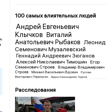
100 самых влиятельных людей
:
Андрей Евгеньевич
Клычков
Виталий
ть
Анатольевич Рыбаков
Леонид
м
Семенович Музалевский
Геннадий Андреевич Зюганов
Алексей Николаевич Тимошин
Егор
Семенович Строев
Владимир Владимирович
Строев
Михаил Васильевич Вдовин
Руслан
Викторович Перелыгин
Вадим Александрович Тарасов
Расследования