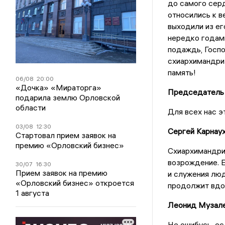
до самого серд
относились к в
выходили из ег
нередко годами
подаждь, Госпо
схиархимандрит
память!
06/08
20:00
«Дочка» «Мираторга»
Председатель 
подарила землю Орловской
области
Для всех нас э
03/08
12:30
Сергей Карнаух
Стартовал прием заявок на
премию «Орловский бизнес»
Схиархимандрит
возрождение. 
30/07
16:30
Прием заявок на премию
и служения люд
«Орловский бизнес» откроется
продолжит вдо
1 августа
Леонид Музале
Не ошибусь, ес