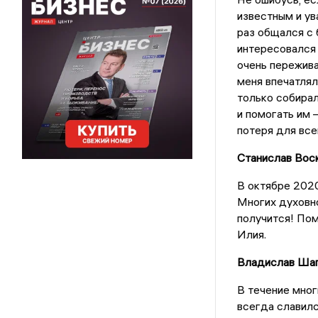
известным и у
раз общался с 
интересовался 
очень пережива
меня впечатлял
только собирал
и помогать им 
потеря для все
Станислав Вос
В октябре 2020
Многих духовно
получится! По
Илия.
Владислав Шап
В течение мног
всегда славилс