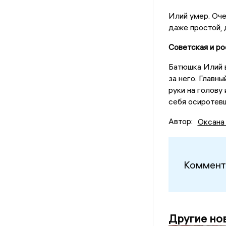
Илий умер. Оче
даже простой, 
Советская и ро
Батюшка Илий в
за него. Главн
руки на голову
себя осиротевш
Автор:
Оксана
Коммент
Другие но