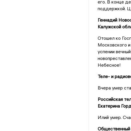
его. В конце д
поддержкой. Ца
Геннадий Ново
Калужской обл
Отошел ко Гос
Московского и 
успении вечный
новопреставлен
Небесное!
Теле- и радиов
Вчера умер ста
Российская тел
Екатерина Гор
Илий умер. Сча
Общественный 