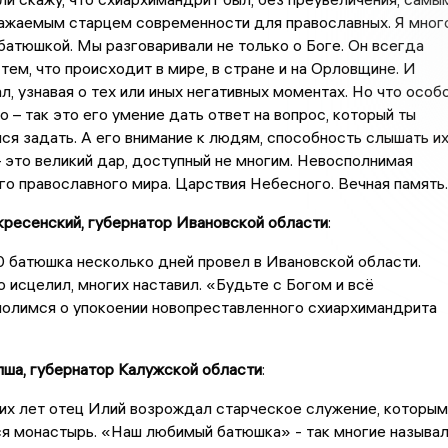
важаемым старцем современности для православных. Я мног
батюшкой. Мы разговаривали не только о Боге. Он всегда
тем, что происходит в мире, в стране и на Орловщине. И
л, узнавая о тех или иных негативных моментах. Но что особ
о – так это его умение дать ответ на вопрос, который ты
ся задать. А его внимание к людям, способность слышать и
– это великий дар, доступный не многим. Невосполнимая
го православного мира. Царствия Небесного. Вечная память.
кресенский, губернатор Ивановской области
:
 батюшка несколько дней провел в Ивановской области.
 исцелил, многих наставил. «Будьте с Богом и всё
молимся о упокоении новопреставленного схиархимандрита
ша, губернатор Калужской области
:
их лет отец Илий возрождал старческое служение, которым
я монастырь. «Наш любимый батюшка» - так многие называ