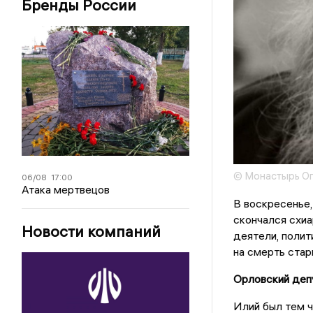
Бренды России
© Монастырь Оп
06/08
17:00
Атака мертвецов
В воскресенье,
скончался схи
Новости компаний
деятели, полит
на смерть стар
Орловский деп
Илий был тем ч