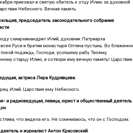
екабря приезжал в святую обитель к отцу Илию за духовной
рствия Небесного. Вечная память.
сельцев, председатель законодательного собрания
асти
:
поду схиархимандрит Илий, духовник Патриарха
всея Руси и братии монастыря Оптина пустынь. Во блаженн
 покой подаждь, Господи, усопшему рабу Твоему,
ному старцу Илию, и сотвори ему вечную память! Царствие
едущая, актриса Лера Кудрявцева
:
рец Илий. Царствия ему Небесного.
е- и радиоведущая, певица, юрист и общественный деятель
дон
:
стлива, что видела его. Не сомневаюсь, что он с Господом.
деятель и журналист Антон Красовский
: