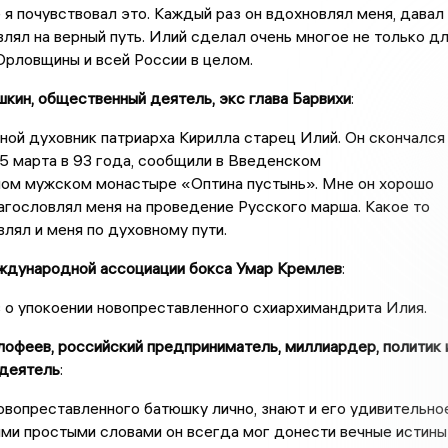
 я почувствовал это. Каждый раз он вдохновлял меня, давал
влял на верный путь. Илий сделал очень многое не только д
 Орловщины и всей России в целом.
ин, общественный деятель, экс глава Барвихи
:
ной духовник патриарха Кирилла старец Илий. Он скончался
5 марта в 93 года, сообщили в Введенском
ном мужском монастыре «Оптина пустынь». Мне он хорошо
агословлял меня на проведение Русского марша. Какое то
влял и меня по духовному пути.
дународной ассоциации бокса Умар Кремлев
:
 о упокоении новопреставленного схиархимандрита Илия.
офеев, российский предприниматель, миллиардер, политик 
деятель
:
новопреставленного батюшку лично, знают и его удивительно
ми простыми словами он всегда мог донести вечные истины