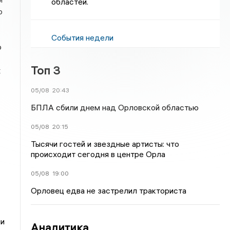
областей.
о
События недели
о
Топ 3
х
05/08
20:43
БПЛА сбили днем над Орловской областью
05/08
20:15
Тысячи гостей и звездные артисты: что
происходит сегодня в центре Орла
05/08
19:00
Орловец едва не застрелил тракториста
ли
Аналитика