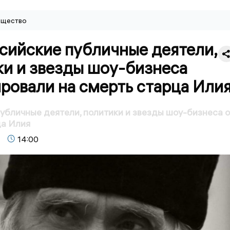
щество
сийские публичные деятели,
ки и звезды шоу-бизнеса
ровали на смерть старца Или
убличные деятели, политики и звезды шоу-бизнеса о
ца Илия
14:00