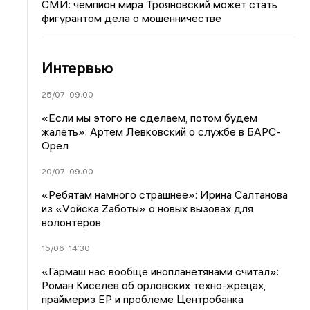
СМИ: чемпион мира Трояновский может стать
фигурантом дела о мошенничестве
Интервью
25/07
09:00
«Если мы этого не сделаем, потом будем
жалеть»: Артем Левковский о службе в БАРС-
Орел
20/07
09:00
«Ребятам намного страшнее»: Ирина Салтанова
из «Vойска Zаботы» о новых вызовах для
волонтеров
15/06
14:30
«Гармаш нас вообще инопланетянами считал»:
Роман Киселев об орловских техно-жрецах,
праймериз ЕР и проблеме Центробанка