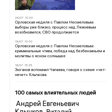
26/07
10:00
Орловская неделя с Павлом Несмеловым:
выборы уже близко, процесс над Лежневым
возобновился, СВО продолжается
19/07
10:00
Орловская неделя с Павлом Несмеловым:
криминальные чтива, победа над безбензиньем и
молитвы о ясном солнышке
18/07
15:35
Зюганов вспомнил Чапаева, говоря о схеме «чет-
нечет» Клычкова
100 самых влиятельных людей
Андрей Евгеньевич
Клычков
Виталий