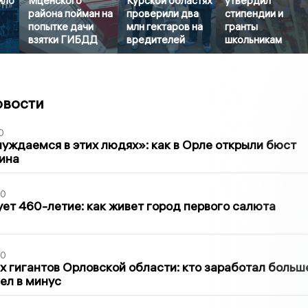
ило
Мценского
Курской областях
утвердил
района пойман на
проверили два
стипендии и
попытке дачи
млн гектаров на
гранты
взятки ГИБДД
вредителей
школьникам
овости
0
уждаемся в этих людях»: как в Орле открыли бюст
ина
30
ет 460-летие: как живет город первого салюта
30
х гигантов Орловской области: кто заработал больш
шел в минус