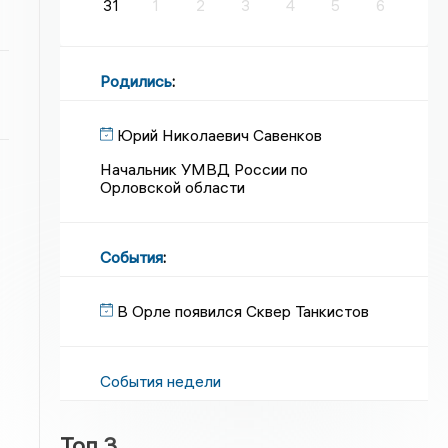
31
1
2
3
4
5
6
Родились
:
Юрий Николаевич Савенков
Начальник УМВД России по
Орловской области
События
:
В Орле появился Сквер Танкистов
События недели
Топ 3