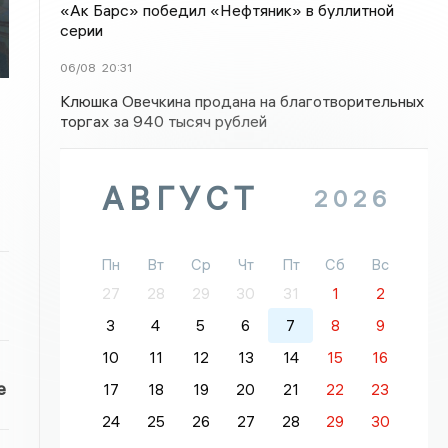
«Ак Барс» победил «Нефтяник» в буллитной
серии
06/08
20:31
Клюшка Овечкина продана на благотворительных
торгах за 940 тысяч рублей
АВГУСТ
2026
Пн
Вт
Ср
Чт
Пт
Сб
Вс
27
28
29
30
31
1
2
3
4
5
6
7
8
9
10
11
12
13
14
15
16
е
17
18
19
20
21
22
23
24
25
26
27
28
29
30