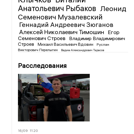
Анатольевич Рыбаков
Леонид
Семенович Музалевский
Геннадий Андреевич Зюганов
Алексей Николаевич Тимошин
Егор
Семенович Строев
Владимир Владимирович
Строев
Михаил Васильевич Вдовин
Руслан
Викторович Перелыгин
Вадим Александрович Тарасов
Расследования
16/09
11:20