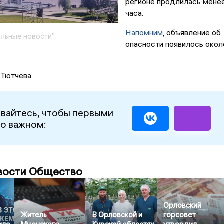
регионе продлилась мене
часа.
Напомним
, объявление об
льные новости"
опасности появилось окол
 Тютчева
вайтесь, чтобы первыми
 о важном:
вости Общество
Орловский
Житель
В Орловской и
горсовет