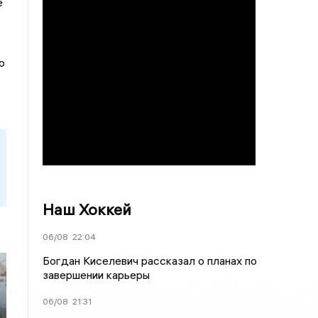
е
о
Наш Хоккей
06/08
22:04
Богдан Киселевич рассказал о планах по
завершении карьеры
06/08
21:31