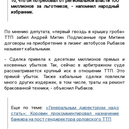
то, что он потребовал от региональной власти 100
миллионов за льготников, - напомнил народный
избранник.
По мнению депутата, «первый гвоздь в крышку гроба»
ТТП забил Андрей Митин. Подписанные при Митине
договоры на приобретение в лизинг автобусов Рыбаков
называет кабальными.
- Сделка привела к десяткам миллионов прямых и
косвенных убытков. Так, сейчас в арбитражном суде
рассматривается крупный иск в отношении ТТП. Это
прямой убыток. Также кабальные сделки повлекли
много других издержек, в том числе, траты на ремонт
бракованной техники, - объяснил Рыбаков.
Еще по теме:
«Генеральным директором надо
стать»: Коровин прокомментировал назначение
банкира на пост гендиректора орловского ТТП