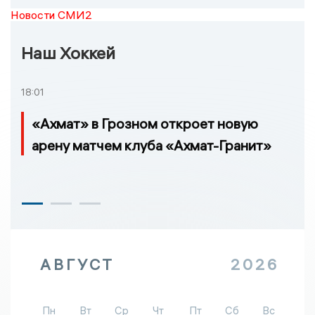
Новости СМИ2
Наш Хоккей
18:01
«Ахмат» в Грозном откроет новую
арену матчем клуба «Ахмат-Гранит»
АВГУСТ
2026
Пн
Вт
Ср
Чт
Пт
Сб
Вс