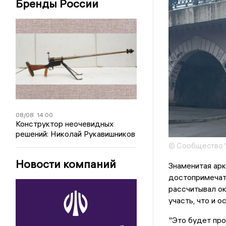
Бренды России
08/08
14:00
Конструктор неочевидных
решений: Николай Рукавишников
© Сообщество V
Новости компаний
Знаменитая ар
достопримечат
рассчитывал ок
участь, что и о
"Это будет про