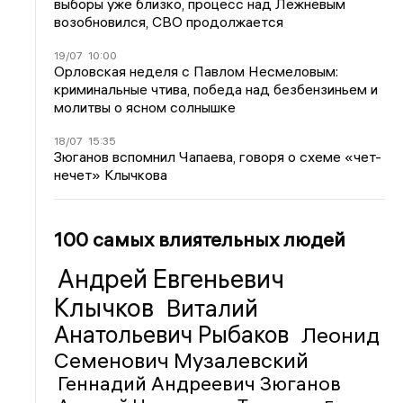
выборы уже близко, процесс над Лежневым
возобновился, СВО продолжается
19/07
10:00
Орловская неделя с Павлом Несмеловым:
криминальные чтива, победа над безбензиньем и
молитвы о ясном солнышке
18/07
15:35
Зюганов вспомнил Чапаева, говоря о схеме «чет-
нечет» Клычкова
100 самых влиятельных людей
Андрей Евгеньевич
Клычков
Виталий
Анатольевич Рыбаков
Леонид
Семенович Музалевский
Геннадий Андреевич Зюганов