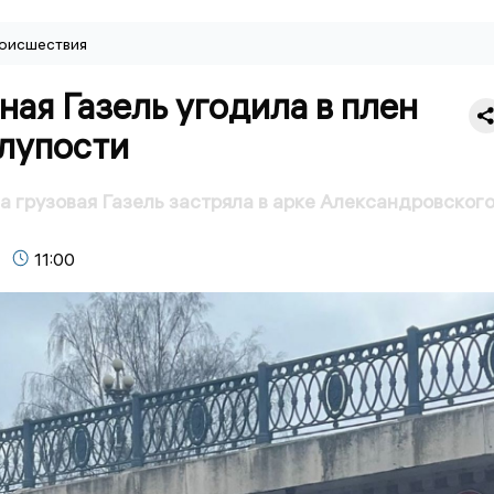
оисшествия
ая Газель угодила в плен
глупости
а грузовая Газель застряла в арке Александровског
11:00