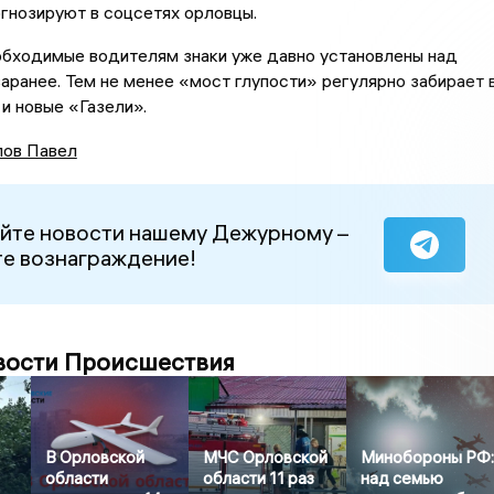
гнозируют в соцсетях орловцы.
бходимые водителям знаки уже давно установлены над
заранее. Тем не менее «мост глупости» регулярно забирает 
 и новые «Газели».
ов Павел
йте новости нашему Дежурному –
е вознаграждение!
вости Происшествия
В Орловской
МЧС Орловской
Минобороны РФ
области
области 11 раз
над семью