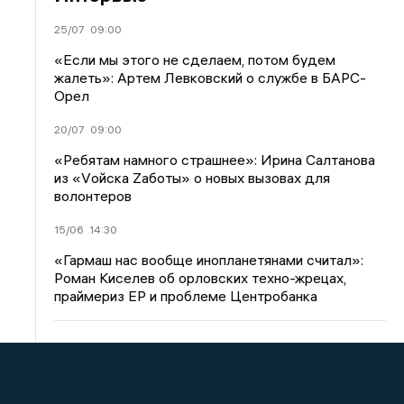
25/07
09:00
«Если мы этого не сделаем, потом будем
жалеть»: Артем Левковский о службе в БАРС-
Орел
20/07
09:00
«Ребятам намного страшнее»: Ирина Салтанова
из «Vойска Zаботы» о новых вызовах для
волонтеров
15/06
14:30
«Гармаш нас вообще инопланетянами считал»:
Роман Киселев об орловских техно-жрецах,
праймериз ЕР и проблеме Центробанка