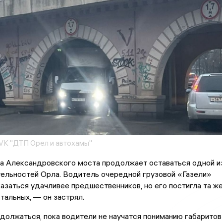
K "ДТП Орел и автохамы"
ка Александровского моста продолжает оставаться одной и
ельностей Орла. Водитель очередной грузовой «Газели»
азаться удачливее предшественников, но его постигла та ж
стальных, — он застрял.
должаться, пока водители не научатся пониманию габаритов