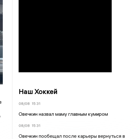
Наш Хоккей
з
08/08
15:31
Овечкин назвал маму главным кумиром
е
08/08
15:31
Овечкин пообещал после карьеры вернуться в