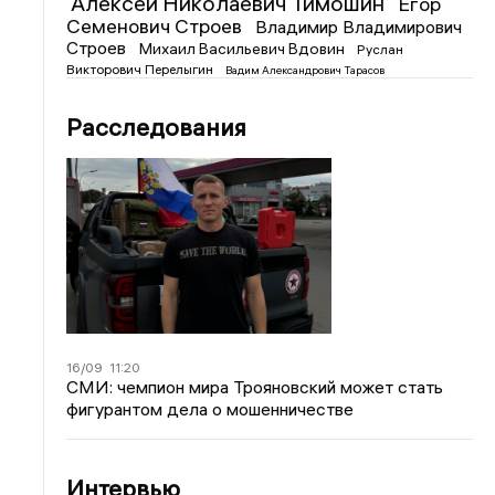
Алексей Николаевич Тимошин
Егор
Семенович Строев
Владимир Владимирович
Строев
Михаил Васильевич Вдовин
Руслан
Викторович Перелыгин
Вадим Александрович Тарасов
Расследования
16/09
11:20
СМИ: чемпион мира Трояновский может стать
фигурантом дела о мошенничестве
Интервью