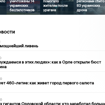
ило
уничтожены 14
помогало
регионами сбито
украинских
жителям после
83 украинских
беспилотников
урагана
дрона
овости
2
 мощнейший ливень
0
уждаемся в этих людях»: как в Орле открыли бюст
ина
30
ет 460-летие: как живет город первого салюта
30
х гигантов Орловской области: кто заработал больш