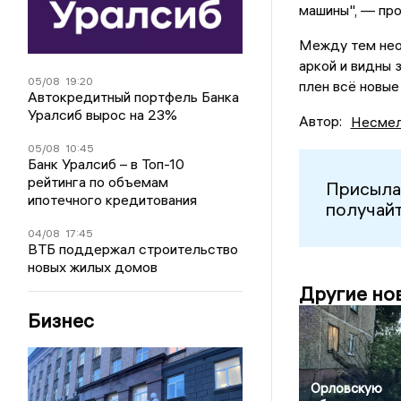
машины", — про
Между тем нео
аркой и видны 
05/08
19:20
плен всё новые
Автокредитный портфель Банка
Уралсиб вырос на 23%
Автор:
Несмел
05/08
10:45
Банк Уралсиб – в Топ-10
рейтинга по объемам
Присыла
ипотечного кредитования
получайт
04/08
17:45
ВТБ поддержал строительство
новых жилых домов
Другие но
Бизнес
Орловскую