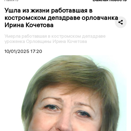
Ушла из жизни работавшая в
костромском депздраве орловчанка
Ирина Кочетова
Умерла работавшая в костромском депздраве
уроженка Орловщины Ирина Кочетова
10/01/2025
17:20