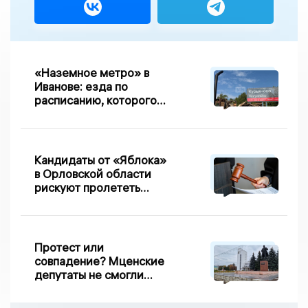
«Наземное метро» в
Иванове: езда по
расписанию, которого
нет, и станции, до
которых нельзя доехать
Кандидаты от «Яблока»
в Орловской области
рискуют пролететь
мимо выборов
Протест или
совпадение? Мценские
депутаты не смогли
проголосовать за новый
порядок избрания мэра