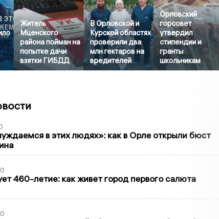
Орловский
Житель
В Орловской и
горсовет
ило
Мценского
Курской областях
утвердил
района пойман на
проверили два
стипендии и
попытке дачи
млн гектаров на
гранты
взятки ГИБДД
вредителей
школьникам
овости
0
уждаемся в этих людях»: как в Орле открыли бюст
ина
30
ет 460-летие: как живет город первого салюта
30