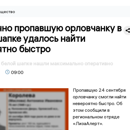
щество
чно пропавшую орловчанку в
апке удалось найти
ятно быстро
 белой шапке нашли максимально оперативно
09:00
Пропавшую 24 сентября
орловчанку смогли найти
невероятно быстро. Об
этом сообщили в
региональном отряде
«ЛизаАлерт».