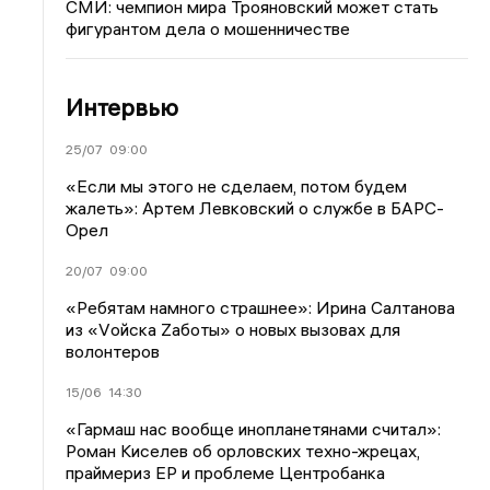
СМИ: чемпион мира Трояновский может стать
фигурантом дела о мошенничестве
Интервью
25/07
09:00
«Если мы этого не сделаем, потом будем
жалеть»: Артем Левковский о службе в БАРС-
Орел
20/07
09:00
«Ребятам намного страшнее»: Ирина Салтанова
из «Vойска Zаботы» о новых вызовах для
волонтеров
15/06
14:30
«Гармаш нас вообще инопланетянами считал»:
Роман Киселев об орловских техно-жрецах,
праймериз ЕР и проблеме Центробанка