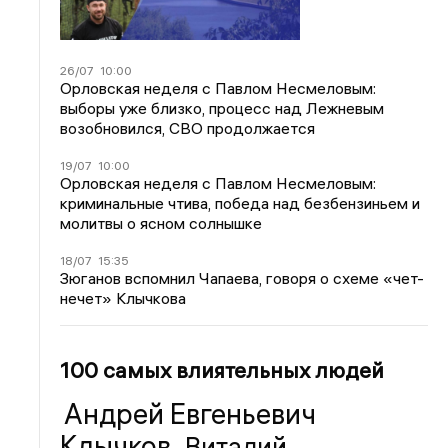
26/07
10:00
Орловская неделя с Павлом Несмеловым:
выборы уже близко, процесс над Лежневым
возобновился, СВО продолжается
19/07
10:00
Орловская неделя с Павлом Несмеловым:
криминальные чтива, победа над безбензиньем и
молитвы о ясном солнышке
18/07
15:35
Зюганов вспомнил Чапаева, говоря о схеме «чет-
нечет» Клычкова
100 самых влиятельных людей
Андрей Евгеньевич
Клычков
Виталий