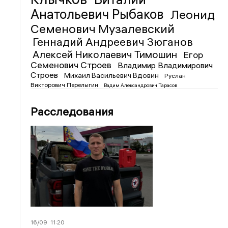
Анатольевич Рыбаков
Леонид
Семенович Музалевский
Геннадий Андреевич Зюганов
Алексей Николаевич Тимошин
Егор
Семенович Строев
Владимир Владимирович
Строев
Михаил Васильевич Вдовин
Руслан
Викторович Перелыгин
Вадим Александрович Тарасов
Расследования
16/09
11:20