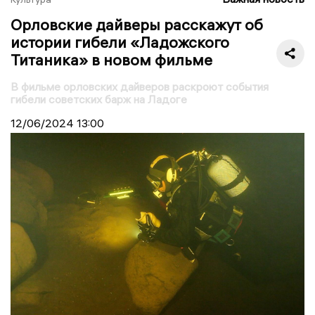
Орловские дайверы расскажут об
истории гибели «Ладожского
Титаника» в новом фильме
В фильме орловских дайверов раскроют события
гибели советских барж на Ладоге
12/06/2024
13:00