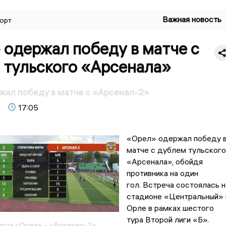
Важная новость
орт
 одержал победу в матче с
 тульского «Арсенала»
жал победу в матче с «Арсенал-2»
17:05
«Орел» одержал победу 
матче с дублем тульского
«Арсенала», обойдя
противника на один
гол. Встреча состоялась н
стадионе «Центральный» 
Орле в рамках шестого
тура Второй лиги «Б».
атча «Орел» - «Арсенал-2»