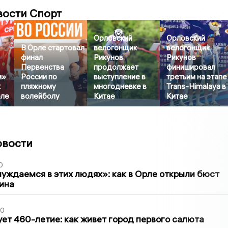
вости Спорт
Орловский
Орловский
В Орле стартовал
велогонщик
велогонщик
финал
Рикунов
Рикунов
Первенства
продолжает
финишировал
м»
России по
выступление в
третьим на этапе
к
пляжному
многодневке в
Trans-Himalaya в
рле
волейболу
Китае
Китае
овости
0
уждаемся в этих людях»: как в Орле открыли бюст
ина
30
ет 460-летие: как живет город первого салюта