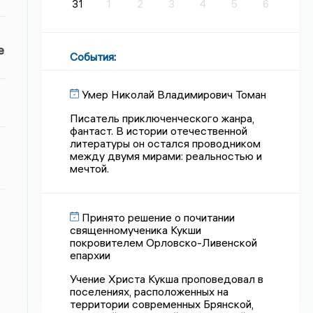
31
1
2
3
4
5
6
е
События
:
Умер Николай Владимирович Томан
Писатель приключенческого жанра,
фантаст. В истории отечественной
литературы он остался проводником
между двумя мирами: реальностью и
мечтой.
Принято решение о почитании
священномученика Кукши
покровителем Орловско-Ливенской
епархии
Учение Христа Кукша проповедовал в
поселениях, расположенных на
территории современных Брянской,