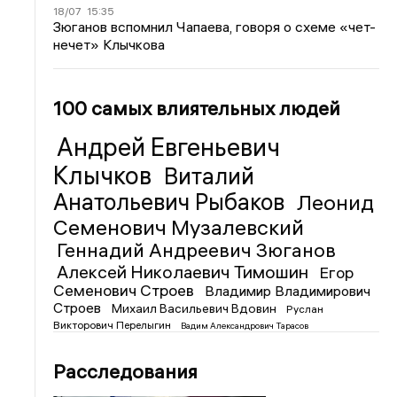
18/07
15:35
Зюганов вспомнил Чапаева, говоря о схеме «чет-
нечет» Клычкова
100 самых влиятельных людей
Андрей Евгеньевич
Клычков
Виталий
Анатольевич Рыбаков
Леонид
Семенович Музалевский
Геннадий Андреевич Зюганов
Алексей Николаевич Тимошин
Егор
Семенович Строев
Владимир Владимирович
Строев
Михаил Васильевич Вдовин
Руслан
Викторович Перелыгин
Вадим Александрович Тарасов
Расследования