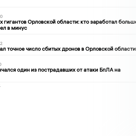
30
х гигантов Орловской области: кто заработал больш
шел в минус
02
ал точное число сбитых дронов в Орловской области
0
нчался один из пострадавших от атаки БпЛА на
2