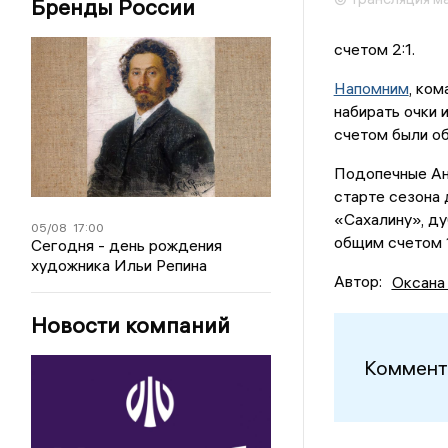
Бренды России
счетом 2:1.
Напомним
, ко
набирать очки 
счетом были об
Подопечные Ан
старте сезона 
«Сахалину», д
05/08
17:00
общим счетом 1
Сегодня - день рождения
художника Ильи Репина
Автор:
Оксана
Новости компаний
Коммент