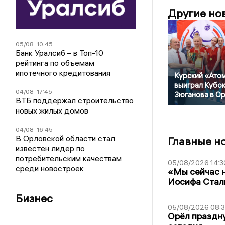
Другие но
05/08
10:45
Банк Уралсиб – в Топ-10
рейтинга по объемам
ипотечного кредитования
Курский «Ато
выиграл Кубо
04/08
17:45
Зюганова в О
ВТБ поддержал строительство
новых жилых домов
04/08
16:45
В Орловской области стал
Главные н
известен лидер по
потребительским качествам
05/08/2026 14:3
среди новостроек
«Мы сейчас н
Иосифа Стал
Бизнес
05/08/2026 08:
Орёл праздну