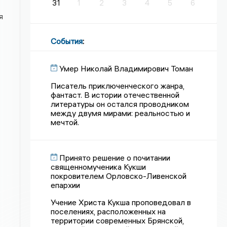
31
1
2
3
4
5
6
я
События
:
Умер Николай Владимирович Томан
Писатель приключенческого жанра,
фантаст. В истории отечественной
литературы он остался проводником
между двумя мирами: реальностью и
мечтой.
Принято решение о почитании
священномученика Кукши
покровителем Орловско-Ливенской
епархии
Учение Христа Кукша проповедовал в
поселениях, расположенных на
территории современных Брянской,