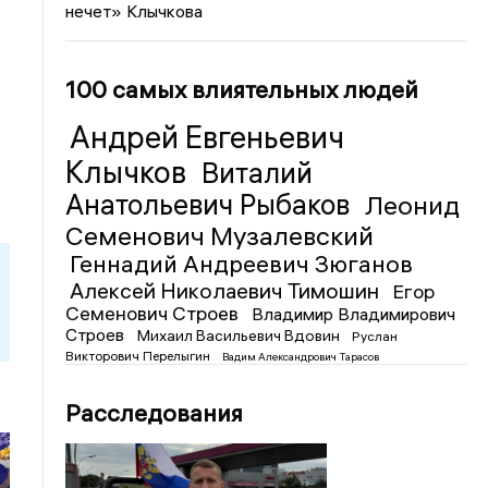
нечет» Клычкова
100 самых влиятельных людей
Андрей Евгеньевич
Клычков
Виталий
Анатольевич Рыбаков
Леонид
Семенович Музалевский
Геннадий Андреевич Зюганов
Алексей Николаевич Тимошин
Егор
Семенович Строев
Владимир Владимирович
Строев
Михаил Васильевич Вдовин
Руслан
Викторович Перелыгин
Вадим Александрович Тарасов
Расследования