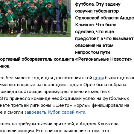
футбола. Эту задачу
озвучил губернатор
Орловской области Андре
Клычков. Что было
сделано, что еще
предстоит, а что вызывает
опасения на этом
непростом пути
портивный обозреватель холдинга «Региональные Новости»
инов.
ел без малого год и для достижения этой
цели
были сделан
 именно: впервые за последние годы в Орле была собрана
команда состоящая преимущественно из местных
 Это принесло команде необходимый успех на футбольных
онате третьей лиги зоны «Центр» «орлы» финишировали на
е и смогли
завоевать Кубок своей лиги.
ивлек на трибуны тысячи зрителей, а Андрея Клычкова,
полняли эмоции. Его эпичное заявление о том, что