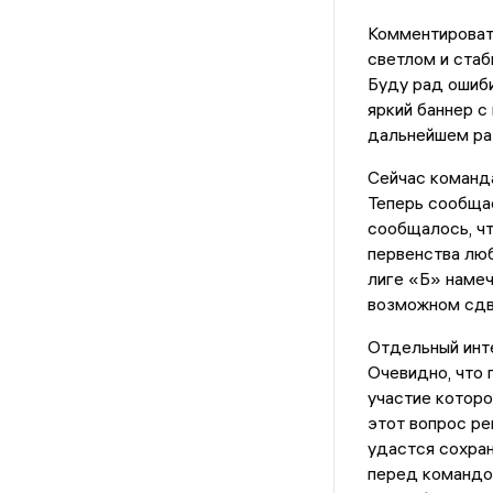
Комментировать
светлом и стаб
Буду рад ошиби
яркий баннер с
дальнейшем ра
Сейчас команд
Теперь сообщае
сообщалось, чт
первенства люб
лиге «Б» намеч
возможном сдви
Отдельный инт
Очевидно, что 
участие которо
этот вопрос ре
удастся сохран
перед командой