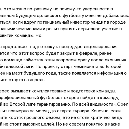
 это можно по-разному, но почему-то уверенности в
ильном будущем орловского футбола у меня не добавилось.
ться, если вдруг потенциальный инвестор увидит в городе
 нашими чемпионами и решит принять серьезное участие в
звитии команды. Но…
а продолжает подготовку к процедуре лицензирования.
тся что этот вопрос будет закрыт в феврале, ранее
о команда займется этим вопросом сразу после окончания
ительской лиги. По проекту старт чемпионата во Второй
ен на март будущего года, также появляется информация о
ге старта на апрель.
ерес вызывает комплектование и подготовка команды.
профессиональный футболист скорее пойдет в команду,
й во Второй лиге гарантированно. По всей видимости «Орел
шит примерно за месяц до старта турнира. Конечно, если
ить костяк прошлого сезона, это не столь критично, ведь
 не стоит высоких целей. Но не совсем понятно, в какие