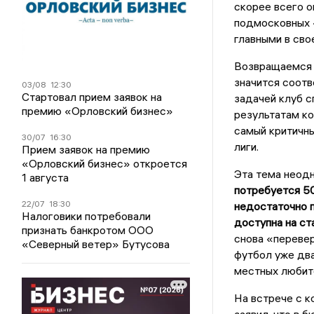
скорее всего о
подмосковных 
главными в сво
Возвращаемся к
значится соотв
03/08
12:30
Стартовал прием заявок на
задачей клуб с
премию «Орловский бизнес»
результатам ко
самый критичн
30/07
16:30
лиги.
Прием заявок на премию
«Орловский бизнес» откроется
Эта тема неодн
1 августа
потребуется 50
22/07
18:30
недостаточно п
Налоговики потребовали
доступна на ст
признать банкротом ООО
снова «перевер
«Северный ветер» Бутусова
футбол уже два
местных любит
На встрече с к