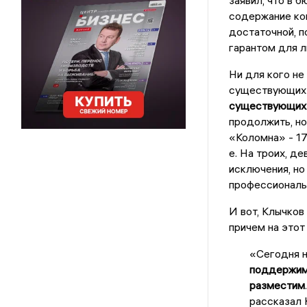
заявил, что в 
содержание ком
достаточной, п
гарантом для л
Ни для кого не
существующих 
существующих
продолжить, но
«Коломна» - 17
е. На троих, д
исключения, но
профессиональн
И вот, Клычков
причем на этот
«Сегодня н
поддержи
разместим
рассказал 