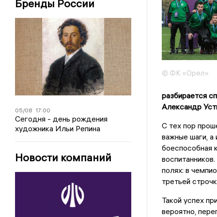
Бренды России
© ФК «Орел»
разбирается с
Александр Уст
05/08
17:00
Сегодня - день рождения
С тех пор прош
художника Ильи Репина
важные шаги, а
боеспособная 
Новости компаний
воспитанников.
полях: в чемпи
третьей строчк
Такой успех пр
вероятно, пере