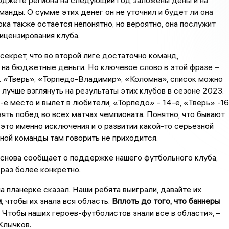
бюджете региона на следующий год заложены деньги на
анды. О сумме этих денег он не уточнил и будет ли она
ока также остается непонятно, но вероятно, она послужит
ицензирования клуба.
 секрет, что во второй лиге достаточно команд,
на бюджетные деньги. Но ключевое слово в этой фразе –
. «Тверь», «Торпедо-Владимир», «Коломна», список можно
 лучше взглянуть на результаты этих клубов в сезоне 2023.
-е место и вылет в любители, «Торпедо» - 14-е, «Тверь» -16
евять побед во всех матчах чемпионата. Понятно, что бывают
 это именно исключения и о развитии какой-то серьезной
ой команды там говорить не приходится.
 снова сообщает о поддержке нашего футбольного клуба,
 раз более конкретно.
а планёрке сказал. Наши ребята выиграли, давайте их
м
, чтобы их знала вся область.
Вплоть до того, что баннеры
. Чтобы наших героев-футболистов знали все в области», –
Клычков.