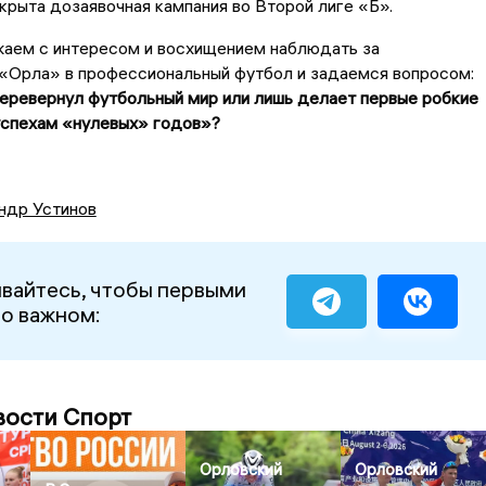
крыта дозаявочная кампания во Второй лиге «Б».
жаем с интересом и восхищением наблюдать за
«Орла» в профессиональный футбол и задаемся вопросом:
еревернул футбольный мир или лишь делает первые робкие
 успехам «нулевых» годов»?
ндр Устинов
вайтесь, чтобы первыми
 о важном:
вости Спорт
Орловский
Орловский