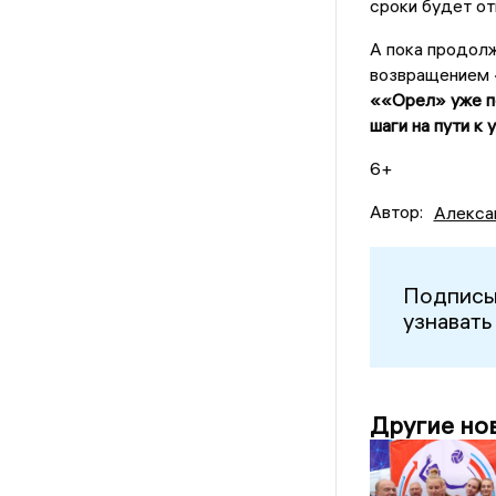
сроки будет от
А пока продол
возвращением 
««Орел» уже п
шаги на пути к
6+
Автор:
Алекса
Подписы
узнавать
Другие но