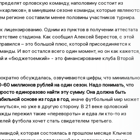
пределят орловскую команду, наполовину состоит из
«карликов», в минувшем сезоне команды, которые являеютс
ем регионе составили менее половины участников турнира.
 лицензированию. Одним из пунктов в получении аттестата
етствие стадиона. Как сообщил Алексей Берестов, с этой
правился – это большой плюс, которой присоединяется к
манды. И вот остался всего один момент, но он как кажется,
ый и «бюджетоемкий» - это финансирование клуба Второй
ократно обсуждалась, озвучиваются цифры, что минимально
-60 миллионов рублей на один сезон. Надо понимать, что
росто единоразово найти эту сумму. Она должна быть
абильной основе из года в год
, иначе футбольный мир может
нуться», но уже в другую сторону. В 21 веке орловский
жды пережил такие «перевороты» и едва ли кто-то из
елей футбола хочет стать свидетелем третьего.
омандой, которая состоялась в прошлом месяце Клычков