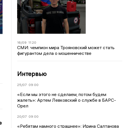
16/09
11:20
СМИ: чемпион мира Трояновский может стать
фигурантом дела о мошенничестве
Интервью
25/07
09:00
«Если мы этого не сделаем, потом будем
жалеть»: Артем Левковский о службе в БАРС-
Орел
20/07
09:00
е
«Ребятам намного страшнее»: Ирина Салтанова