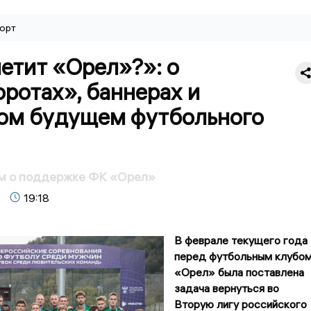
орт
етит «Орел»?»: о
ротах», баннерах и
ом будущем футбольного
м о поддержке ФК «Орел»
19:18
В феврале текущего года
перед футбольным клубо
«Орел» была поставлена
задача вернуться во
Вторую лигу российского