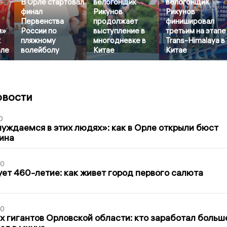
В Орле стартовал
велогонщик
велогонщик
финал
Рикунов
Рикунов
Первенства
продолжает
финишировал
м»
России по
выступление в
третьим на этапе
к
пляжному
многодневке в
Trans-Himalaya в
рле
волейболу
Китае
Китае
овости
0
уждаемся в этих людях»: как в Орле открыли бюст
ина
30
ет 460-летие: как живет город первого салюта
30
х гигантов Орловской области: кто заработал больш