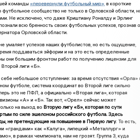
шей команды
«перевернули футбольный мир»,
в короткие
 футбольное сообщество не только в Орловской области, н
ами. Не исключено, что даже Криштиану Роналду и Эрлинг
познали всю бренность своих футбольных успехов, прознав 
ернатора Орловской области.
не умаляет успехов наших футболистов, но есть ощущение,
время поддаваться эйфории и на это есть определенные
ны они большим фронтом работ по получению лицензии для
 Второй лиги «Б».
себе небольшое отступление: за время отсутствия «Орла» 
ом футболе, система координат во Второй лиге сильно
перь это не ПФЛ, а официально «Вторая лига», которая
визионы «А» и «Б». Так вот, «Орел» сейчас может
олько на выход во
Вторую лигу «Б», которая по сути
ертым по силе эшелоном российского футбола. Здесь
ды, не претендующие на повышение в Первую лигу
. То есть,
ми «грандами» как «Калуга», липецкий «Металлург» и
о», в рамках чемпионата, нам не грозят. Группа 3, куда