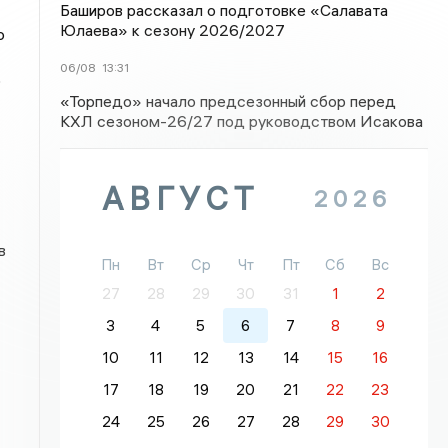
Баширов рассказал о подготовке «Салавата
Юлаева» к сезону 2026/2027
о
06/08
13:31
о
«Торпедо» начало предсезонный сбор перед
КХЛ сезоном-26/27 под руководством Исакова
АВГУСТ
2026
в
Пн
Вт
Ср
Чт
Пт
Сб
Вс
27
28
29
30
31
1
2
3
4
5
6
7
8
9
10
11
12
13
14
15
16
17
18
19
20
21
22
23
24
25
26
27
28
29
30