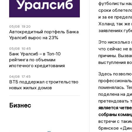
футболисты на
сроки облетело
и за ее предел
Холанд так же 
05/08
19:20
заявлениях губ
Автокредитный портфель Банка
Уралсиб вырос на 23%
Это нисколько 
что сейчас не 
05/08
10:45
Банк Уралсиб – в Топ-10
причины. Вызва
рейтинга по объемам
выступления во
ипотечного кредитования
Здесь позволю 
04/08
17:45
профессиональн
ВТБ поддержал строительство
поменялась. Те
новых жилых домов
поделена на ди
претендовать т
Бизнес
является четв
собраны коман
встречи с таки
брянское «Динам