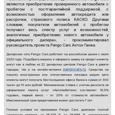
являются приобретение проверенного автомобиля с
пробегом с постгарантийной поддержкой, с
возможностью оформления автокредита или
рассрочки, страхового полиса КАСКО. Другими
словами, покупатели автомобилей с пробегом
получают весь спектр услуг и возможностей,
аналогичных приобретению нового автомобиля у
официального дилера», - прокомментировал
руководитель проекта Pango Cars Антон Ганжа.
Дилерская сеть Pango Cars работает на российском рынке с июля
2023 года. Подобрать машину и оформить заявку на кредит клиенты
могут как в любом из 22 дилерских центров Pango Cars в девяти
pangocars.ru
городах, так и на онлайн-витрине
. Средства на
покупку иностранных или отечественных легковых машин авто
клиенты могут получить без посещения офиса банка в сумме от 300
тысяч до 10 млн рублей. Минимальная ставка с учетом дисконта за
оформление пакета услуг «Автолюбитель» составляет 16,5%
годовых, первый взнос - от 20% от стоимости автомобиля.
Максимальный срок кредитования может достигать 7 лет.
Полные условия по программе Pango Cars: диапазон полной
стоимости кредита: от 18.379 % до 26.686 %, минимальная