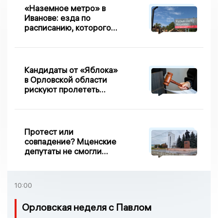
«Наземное метро» в
Иванове: езда по
расписанию, которого
нет, и станции, до
которых нельзя доехать
Кандидаты от «Яблока»
в Орловской области
рискуют пролететь
мимо выборов
Протест или
совпадение? Мценские
депутаты не смогли
проголосовать за новый
порядок избрания мэра
10:00
Орловская неделя с Павлом