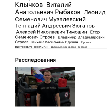
Клычков
Виталий
Анатольевич Рыбаков
Леонид
Семенович Музалевский
Геннадий Андреевич Зюганов
Алексей Николаевич Тимошин
Егор
Семенович Строев
Владимир Владимирович
Строев
Михаил Васильевич Вдовин
Руслан
Викторович Перелыгин
Вадим Александрович Тарасов
Расследования