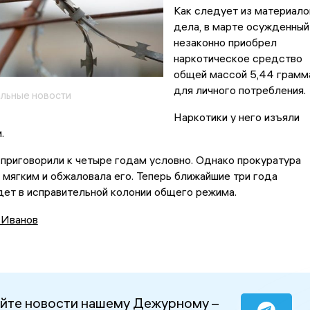
Как следует из материало
дела, в марте осужденный
незаконно приобрел
наркотическое средство
общей массой 5,44 грамм
для личного потребления.
льные новости
Наркотики у него изъяли
ании.
 приговорили к четыре годам условно. Однако прокуратура
 мягким и обжаловала его. Теперь ближайшие три года
ет в исправительной колонии общего режима.
 Иванов
йте новости нашему Дежурному –