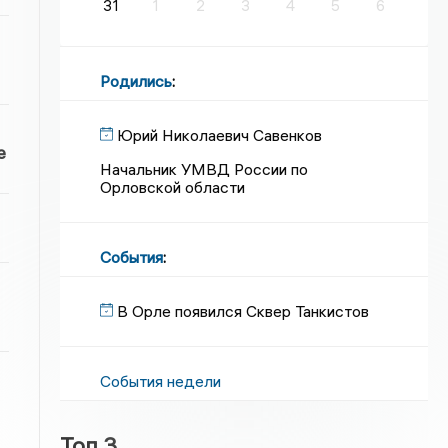
31
1
2
3
4
5
6
Родились
:
Юрий Николаевич Савенков
е
Начальник УМВД России по
Орловской области
События
:
В Орле появился Сквер Танкистов
События недели
Топ 3