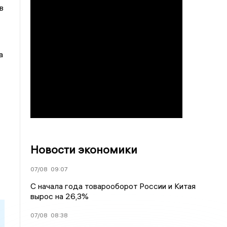
в
а
Новости экономики
07/08
09:07
С начала года товарооборот России и Китая
вырос на 26,3%
07/08
08:38