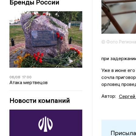
Бренды России
© Фото Региона
при задерж
Уже в июне его
сочла приговор
06/08
17:00
Атака мертвецов
орловец провед
Автор:
Сергей
Новости компаний
Присыла