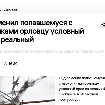
оисшествия
менил попавшемуся с
иками орловцу условный
 реальный
попавшемуся с наркотиками орловцу условный срок
16:30
Суд заменил попавшемуся
с наркотиками орловцу
условный срок на реальный
сообщили в областной
прокуратуре.