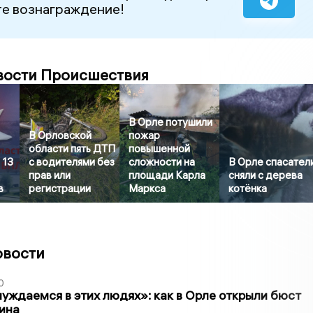
е вознаграждение!
вости Происшествия
В Орле потушили
В Орловской
пожар
области пять ДТП
повышенной
 13
с водителями без
сложности на
В Орле спасател
прав или
площади Карла
сняли с дерева
в
регистрации
Маркса
котёнка
овости
0
уждаемся в этих людях»: как в Орле открыли бюст
ина