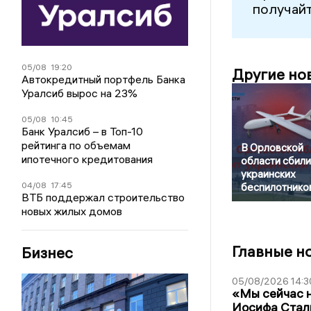
получайт
05/08
19:20
Другие но
Автокредитный портфель Банка
Уралсиб вырос на 23%
05/08
10:45
Банк Уралсиб – в Топ-10
рейтинга по объемам
В Орловской
ипотечного кредитования
области сбили
украинских
04/08
17:45
беспилотнико
ВТБ поддержал строительство
новых жилых домов
Главные н
Бизнес
05/08/2026 14:3
«Мы сейчас н
Иосифа Стал