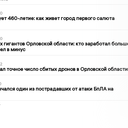
30
ет 460-летие: как живет город первого салюта
30
х гигантов Орловской области: кто заработал больш
шел в минус
02
ал точное число сбитых дронов в Орловской области
0
нчался один из пострадавших от атаки БпЛА на
2