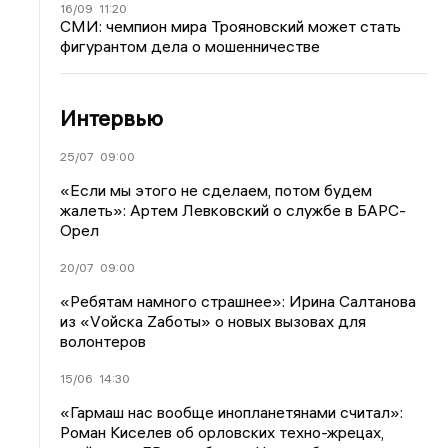
16/09
11:20
СМИ: чемпион мира Трояновский может стать
фигурантом дела о мошенничестве
Интервью
25/07
09:00
«Если мы этого не сделаем, потом будем
жалеть»: Артем Левковский о службе в БАРС-
Орел
20/07
09:00
«Ребятам намного страшнее»: Ирина Салтанова
из «Vойска Zаботы» о новых вызовах для
волонтеров
15/06
14:30
«Гармаш нас вообще инопланетянами считал»:
Роман Киселев об орловских техно-жрецах,