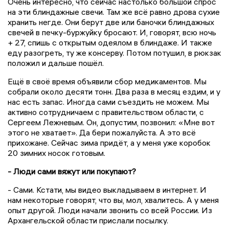
Очень интересно, что сейчас настолько большой спрос
на эти блиндажные свечи. Там же всё равно дрова сухие
хранить негде. Они берут две или баночки блиндажных
свечей в печку-буржуйку бросают. И, говорят, всю ночь
+ 27, спишь с открытым одеялом в блиндаже. И также
еду разогреть, ту же консерву. Потом потушил, в рюкзак
положил и дальше пошёл.
Ещё в своё время объявили сбор медикаментов. Мы
собрали около десяти тонн. Два раза в месяц ездим, и у
нас есть запас. Иногда сами съездить не можем. Мы
активно сотрудничаем с правительством области, с
Сергеем Лежневым. Он, допустим, позвонил: «Мне вот
этого не хватает». Да бери пожалуйста. А это всё
прихожане. Сейчас зима придёт, а у меня уже коробок
20 зимних носок готовым.
- Люди сами вяжут или покупают?
- Сами. Кстати, мы видео выкладываем в интернет. И
нам некоторые говорят, что вы, мол, хвалитесь. А у меня
опыт другой. Люди начали звонить со всей России. Из
Архангельской области прислали посылку.