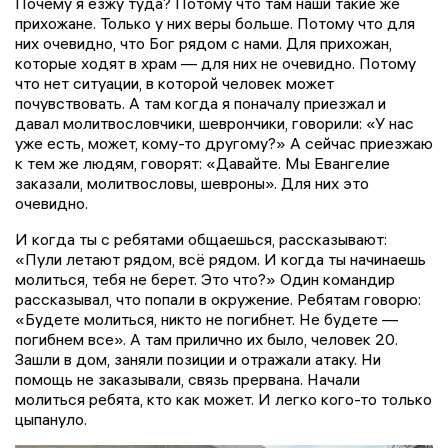
Почему я езжу туда? Потому что там наши такие же
прихожане. Только у них веры больше. Потому что для
них очевидно, что Бог рядом с нами. Для прихожан,
которые ходят в храм — для них не очевидно. Потому
что нет ситуации, в которой человек может
почувствовать. А там когда я поначалу приезжал и
давал молитвословчики, шеврончики, говорили: «У нас
уже есть, может, кому-то другому?» А сейчас приезжаю
к тем же людям, говорят: «Давайте. Мы Евангелие
заказали, молитвословы, шевроны». Для них это
очевидно.
И когда ты с ребятами общаешься, рассказывают:
«Пули летают рядом, всё рядом. И когда ты начинаешь
молиться, тебя не берет. Это что?» Один командир
рассказывал, что попали в окружение. Ребятам говорю:
«Будете молиться, никто не погибнет. Не будете —
погибнем все». А там прилично их было, человек 20.
Зашли в дом, заняли позиции и отражали атаку. Ни
помощь не заказывали, связь прервана. Начали
молиться ребята, кто как может. И легко кого-то только
цыпануло.