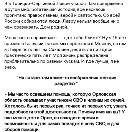
Я в Троицко-Сергиевой Лавре учился. Там совершенно
другой мир. Богатейшая история, всё насквозь
пропитано православием, верой и святостью. Со всей
России собираются люди. Лавру нельзя вообще ни с
чем сравнивать. Дом родной.
Меня часто спрашивают — где тебе ближе? Ну я 15 лет
прожил в Гагаузии, потом мы переехали в Москву, потом
в Лавре пять лет, на Сахалине десять лет и здесь
практически пять лет. Моя жизнь распределена
приблизительно по равным кускам. И где лучше, я не
знаю.
"На гитаре там какие-то изображения женщин
раздетых"
- Мы часто освещаем помощь, которую Орловская
область оказывает участникам СВО и членам их семей.
Хотелось бы из первых рук, точнее из первых уст, узнать
подробности этой деятельности. Почему именно вы? У
вас много дел в Орле, но находите время и
возможность и для самих поездок в зону СВО, и для
сборов помощи.