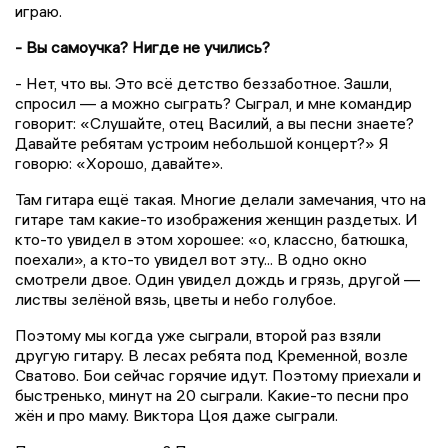
играю.
- Вы самоучка? Нигде не учились?
- Нет, что вы. Это всё детство беззаботное. Зашли,
спросил — а можно сыграть? Сыграл, и мне командир
говорит: «Слушайте, отец Василий, а вы песни знаете?
Давайте ребятам устроим небольшой концерт?» Я
говорю: «Хорошо, давайте».
Там гитара ещё такая. Многие делали замечания, что на
гитаре там какие-то изображения женщин раздетых. И
кто-то увидел в этом хорошее: «о, классно, батюшка,
поехали», а кто-то увидел вот эту... В одно окно
смотрели двое. Один увидел дождь и грязь, другой —
листвы зелёной вязь, цветы и небо голубое.
Поэтому мы когда уже сыграли, второй раз взяли
другую гитару. В лесах ребята под Кременной, возле
Сватово. Бои сейчас горячие идут. Поэтому приехали и
быстренько, минут на 20 сыграли. Какие-то песни про
жён и про маму. Виктора Цоя даже сыграли.