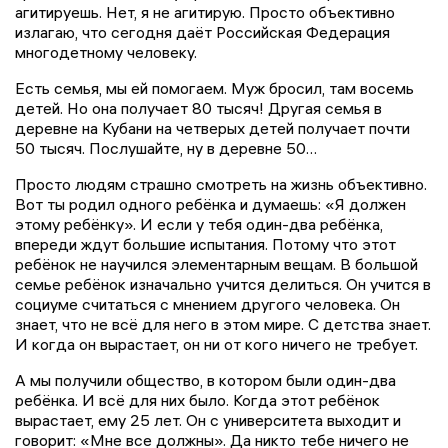
агитируешь. Нет, я не агитирую. Просто объективно
излагаю, что сегодня даёт Российская Федерация
многодетному человеку.
Есть семья, мы ей помогаем. Муж бросил, там восемь
детей. Но она получает 80 тысяч! Другая семья в
деревне на Кубани на четверых детей получает почти
50 тысяч. Послушайте, ну в деревне 50…
Просто людям страшно смотреть на жизнь объективно.
Вот ты родил одного ребёнка и думаешь: «Я должен
этому ребёнку». И если у тебя один-два ребёнка,
впереди ждут большие испытания. Потому что этот
ребёнок не научился элементарным вещам. В большой
семье ребёнок изначально учится делиться. Он учится в
социуме считаться с мнением другого человека. Он
знает, что не всё для него в этом мире. С детства знает.
И когда он вырастает, он ни от кого ничего не требует.
А мы получили общество, в котором были один-два
ребёнка. И всё для них было. Когда этот ребёнок
вырастает, ему 25 лет. Он с университета выходит и
говорит: «Мне все должны». Да никто тебе ничего не