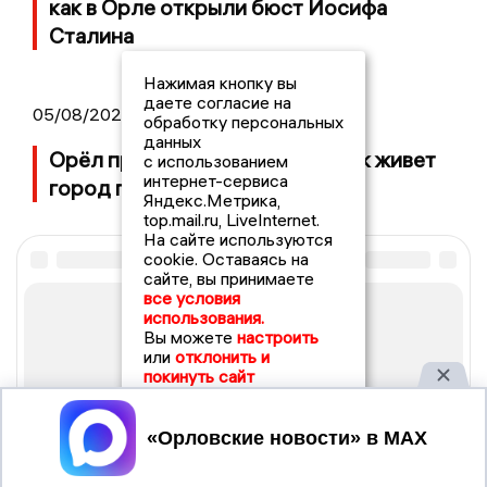
как в Орле открыли бюст Иосифа
Сталина
Нажимая кнопку вы
даете согласие на
05/08/2026 08:30
обработку персональных
данных
Орёл празднует 460-летие: как живет
с использованием
интернет-сервиса
город первого салюта сегодня
Яндекс.Метрика,
top.mail.ru, LiveInternet.
На сайте используются
cookie. Оставаясь на
сайте, вы принимаете
все условия
использования.
Вы можете
настроить
или
отклонить и
покинуть сайт
Принять