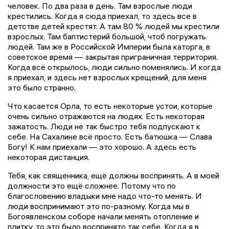
человек. По два раза в день. Там взрослые люди
крестились. Когда я сюда приехал, то здесь все в
детстве детей крестят. А там 80 % людей мы крестили
взрослых. Там баптистерий большой, чтоб погружать
людей. Там же в Российской Империи была каторга, в
советское время — закрытая приграничная территория.
Когда всё открылось, люди сильно поменялись. И когда
я приехал, и здесь нет взрослых крещений, для меня
это было странно.
Что касается Орла, то есть некоторые устои, которые
очень сильно отражаются на людях. Есть некоторая
зажатость. Люди не так быстро тебя подпускают к
себе. На Сахалине всё просто. Есть батюшка — Слава
Богу! К нам приехали — это хорошо. А здесь есть
некоторая дистанция.
Тебя, как священника, ещё должны воспринять. А в моей
должности это ещё сложнее. Потому что по
благословению владыки мне надо что-то менять. И
люди воспринимают это по-разному. Когда мы в
Богоявленском соборе начали менять отопление и
плитку, то это было воспринято так себе. Когда я в