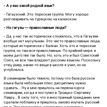
- А у вас какой родной язык?
- Гагаузский. Это тюркская группа. Могу хорошо
разговаривать на турецком, на казахском.
- Но гагузы — православные люди?
- Да, у нас так исторически сложилось, что в Гагаузии
вообще нет мусульман. Это чисто православные люди,
которые исторически с Балкан. Хоть это и тюркская
группа, но там все православные. По крайней мере, в
моём детстве так было. Но, хоть это и был Советский
Союз, не все там владеют русским языком. Поскольку
отец умер, какие-то вещи в школе я учил, но не
углублялся.
В семинарии было тяжело, потому что база русское
языка была небольшая плюс дисциплину нужно
сдавать… Ну и мне пришлось на первом курсе
семинарии, когда я поступил в Троицко-Сергиеву
Лавру… В силу того, что я иностранный гражданин, мне
сделали поблажку и пришлось заново изучать русский
язык. Это грамматика, стилистика и риторика.