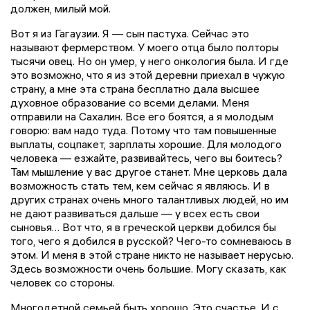
должен, милый мой.
Вот я из Гагаузии. Я — сын пастуха. Сейчас это
называют фермерством. У моего отца было полторы
тысячи овец. Но он умер, у него онкология была. И где
это возможно, что я из этой деревни приехал в чужую
страну, а мне эта страна бесплатно дала высшее
духовное образование со всеми делами. Меня
отправили на Сахалин. Все его боятся, а я молодым
говорю: вам надо туда. Потому что там повышенные
выплаты, соцпакет, зарплаты хорошие. Для молодого
человека — езжайте, развивайтесь, чего вы боитесь?
Там мышление у вас другое станет. Мне церковь дала
возможность стать тем, кем сейчас я являюсь. И в
других странах очень много талантливых людей, но им
не дают развиваться дальше — у всех есть свои
сыновья… Вот что, я в греческой церкви добился бы
того, чего я добился в русской? Чего-то сомневаюсь в
этом. И меня в этой стране никто не называет нерусью.
Здесь возможности очень большие. Могу сказать, как
человек со стороны.
Многодетной семьей быть хорошо. Это счастье. И с