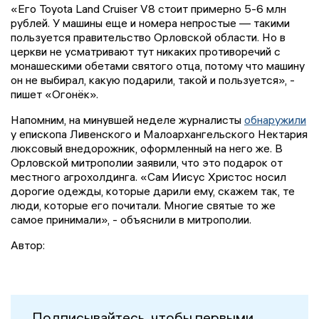
«Его Toyota Land Cruiser V8 стоит примерно 5-6 млн
рублей. У машины еще и номера непростые — такими
пользуется правительство Орловской области. Но в
церкви не усматривают тут никаких противоречий с
монашескими обетами святого отца, потому что машину
он не выбирал, какую подарили, такой и пользуется», -
пишет «Огонёк».
Напомним, на минувшей неделе журналисты
обнаружили
у епископа Ливенского и Малоархангельского Нектария
люксовый внедорожник, оформленный на него же. В
Орловской митрополии заявили, что это подарок от
местного агрохолдинга. «Сам Иисус Христос носил
дорогие одежды, которые дарили ему, скажем так, те
люди, которые его почитали. Многие святые то же
самое принимали», - объяснили в митрополии.
Автор:
Подписывайтесь, чтобы первыми