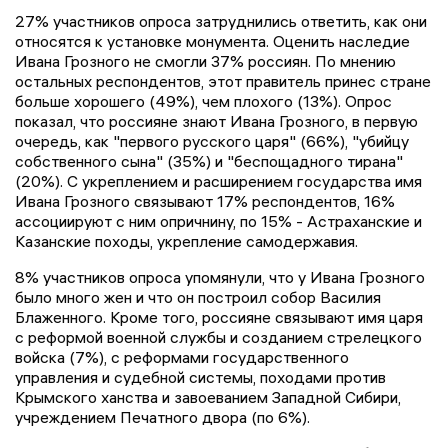
27% участников опроса затруднились ответить, как они
относятся к установке монумента. Оценить наследие
Ивана Грозного не смогли 37% россиян. По мнению
остальных респондентов, этот правитель принес стране
больше хорошего (49%), чем плохого (13%). Опрос
показал, что россияне знают Ивана Грозного, в первую
очередь, как "первого русского царя" (66%), "убийцу
собственного сына" (35%) и "беспощадного тирана"
(20%). С укреплением и расширением государства имя
Ивана Грозного связывают 17% респондентов, 16%
ассоциируют с ним опричнину, по 15% - Астраханские и
Казанские походы, укрепление самодержавия.
8% участников опроса упомянули, что у Ивана Грозного
было много жен и что он построил собор Василия
Блаженного. Кроме того, россияне связывают имя царя
с реформой военной службы и созданием стрелецкого
войска (7%), с реформами государственного
управления и судебной системы, походами против
Крымского ханства и завоеванием Западной Сибири,
учреждением Печатного двора (по 6%).