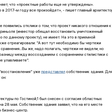
яет, что «проектные работы еще не утверждены».
 в 2017-м году все произойдет», - пишет главный архитекто
е появились отклики о том, что проект никакого отношения к
Бриньоля (инвестор обещал восстановить уничтоженный
о по данному проекту), не имеет. На это в приемной
кже отреагировали: "А вот тут необходимо бы чертежи
сравнения...Вы же, надо полагать, чертежи не видели, но
разницу между воссозданием с сохранением стилистики с
не улавливаете".
 "восстановления" уже
представлял
собственник здания. Дл
 он:
ектуры по Гостиной,1 был снесен с согласия областных
на 28 мая. Собственник здания заявил, что на его месте
 бизнес-центр.