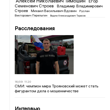
Алексей Николаевич Тимошин
Егор
Семенович Строев
Владимир Владимирович
Строев
Михаил Васильевич Вдовин
Руслан
Викторович Перелыгин
Вадим Александрович Тарасов
Расследования
16/09
11:20
СМИ: чемпион мира Трояновский может стать
фигурантом дела о мошенничестве
Интервью