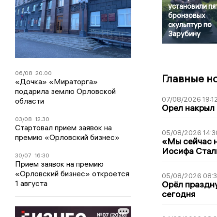
установили пя
бронзовых
скульптур по
Зарубину
06/08
20:00
Главные н
«Дочка» «Мираторга»
подарила землю Орловской
07/08/2026 19:1
области
Орел накрыл
03/08
12:30
Стартовал прием заявок на
05/08/2026 14:3
премию «Орловский бизнес»
«Мы сейчас н
Иосифа Стал
30/07
16:30
Прием заявок на премию
«Орловский бизнес» откроется
05/08/2026 08:
1 августа
Орёл праздну
сегодня