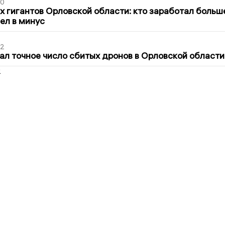
30
х гигантов Орловской области: кто заработал больш
шел в минус
02
ал точное число сбитых дронов в Орловской области
2