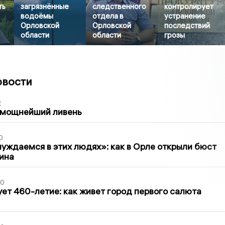
ть
загрязнённые
следственного
контролирует
водоёмы
отдела в
устранение
Орловской
Орловской
последствий
области
области
грозы
овости
2
 мощнейший ливень
0
уждаемся в этих людях»: как в Орле открыли бюст
ина
30
ет 460-летие: как живет город первого салюта