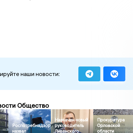
ируйте наши новости:
вости Общество
Назначен новый
Прокуратура
Роспотребнадзор
руководитель
Орловской
назвал
Ливенского
области