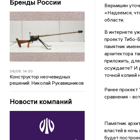
Бренды России
Вермишян уточн
«Надеемся, что
области.
В интернете уж
проекту Тибо-
памятник именн
архитектора та
приложить, для 
осуждаете? И 
08/08
14:00
точной копией 
Конструктор неочевидных
решений: Николай Рукавишников
Ранее прокект
сравнения - вот
Новости компаний
Памятник архит
властей в ночь 
будет построен