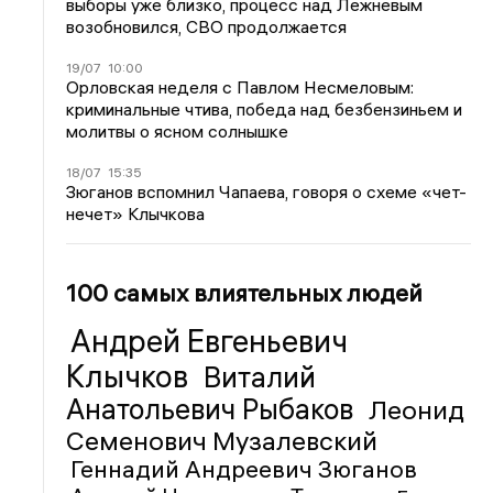
выборы уже близко, процесс над Лежневым
возобновился, СВО продолжается
19/07
10:00
Орловская неделя с Павлом Несмеловым:
криминальные чтива, победа над безбензиньем и
молитвы о ясном солнышке
18/07
15:35
Зюганов вспомнил Чапаева, говоря о схеме «чет-
нечет» Клычкова
100 самых влиятельных людей
Андрей Евгеньевич
Клычков
Виталий
Анатольевич Рыбаков
Леонид
Семенович Музалевский
Геннадий Андреевич Зюганов