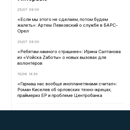
25/07
09:00
«Если мы этого не сделаем, потом будем
жалеть»: Артем Левковский о службе в БАРС-
Орел
20/07
09:00
«Ребятам намного страшнее»: Ирина Салтанова
из «Vойска Zаботы» о новых вызовах для
волонтеров
15/06
14:30
«Гармаш нас вообще инопланетянами считал»:
Роман Киселев об орловских техно-жрецах,
праймериз ЕР и проблеме Центробанка