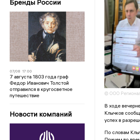
Бренды России
07/08
17:00
7 августа 1803 года граф
Федор Иванович Толстой
отправился в кругосветное
© ООО Регионал
путешествие
В ходе вечерне
Новости компаний
Клычков сообщи
успех в разреш
По словам Клыч
Причем во врем