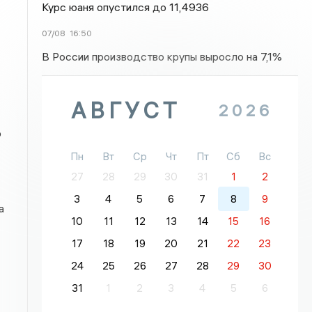
Курс юаня опустился до 11,4936
07/08
16:50
В России производство крупы выросло на 7,1%
АВГУСТ
2026
ю
Пн
Вт
Ср
Чт
Пт
Сб
Вс
27
28
29
30
31
1
2
3
4
5
6
7
8
9
а
10
11
12
13
14
15
16
17
18
19
20
21
22
23
24
25
26
27
28
29
30
31
1
2
3
4
5
6