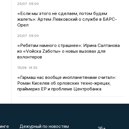
25/07
09:00
«Если мы этого не сделаем, потом будем
жалеть»: Артем Левковский о службе в БАРС-
Орел
20/07
09:00
«Ребятам намного страшнее»: Ирина Салтанова
из «Vойска Zаботы» о новых вызовах для
волонтеров
15/06
14:30
«Гармаш нас вообще инопланетянами считал»:
Роман Киселев об орловских техно-жрецах,
праймериз ЕР и проблеме Центробанка
инге
Дежурный по новостям
16+