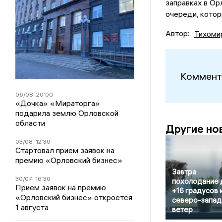
заправках в Ор
очереди, котор
Автор:
Тихоми
Коммент
06/08
20:00
«Дочка» «Мираторга»
подарила землю Орловской
области
Другие но
03/08
12:30
Стартовал прием заявок на
премию «Орловский бизнес»
Завтра
30/07
16:30
похолодание 
Прием заявок на премию
+16 градусов 
«Орловский бизнес» откроется
северо-запад
1 августа
ветер