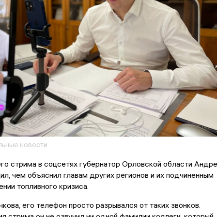
ьные новости
го стрима в соцсетях губернатор Орловской области Андр
л, чем объяснил главам других регионов и их подчиненным
ении топливного кризиса.
кова, его телефон просто разрывался от таких звонков.
я стрима он не озвучил ни одной фамилии коллеги, который