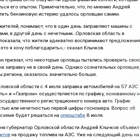
ься его опытом. Примечательно, что, по мнению Андрей
тить бензиновую истерию удалось орловцам самим.
ителей, понимают, что в один день заправляют машины с
ми, в другой день с нечетными…Орловская область в
показала, что жители адекватно воспринимают предложения
 это я хочу поблагодарить»,- сказал Клычков.
он признал, что некоторые орловцы пытались проверить сво
 на заправку не в своей день. Однако сознательных орловцев,
ы региона, оказалось значительно больше.
ловской области с 4 июля заправка автомобилей на 57 АЗС
ь» и «Газпром» осуществляется по графику, основанному н
осударственного регистрационного номера авто. График
стью или нечетностью первой цифры госномера. Вопрос об
 схеме будет решаться на
оперштабе
8 июля.
ня губернатор Орловской области Андрей Клычков объявил
итов
на продажу топлива на АЗС. Уже на следующий день на