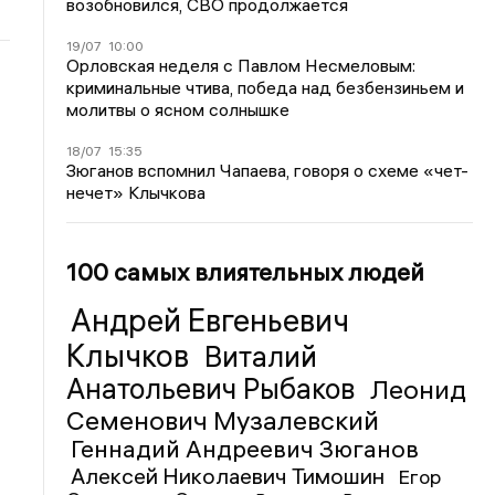
возобновился, СВО продолжается
19/07
10:00
Орловская неделя с Павлом Несмеловым:
криминальные чтива, победа над безбензиньем и
молитвы о ясном солнышке
18/07
15:35
Зюганов вспомнил Чапаева, говоря о схеме «чет-
нечет» Клычкова
100 самых влиятельных людей
Андрей Евгеньевич
Клычков
Виталий
Анатольевич Рыбаков
Леонид
Семенович Музалевский
Геннадий Андреевич Зюганов
Алексей Николаевич Тимошин
Егор