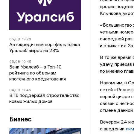
просил поделит
Клычкова, укро
«Большинство ж
четными номера
очередной раз 
05/08
19:20
Автокредитный портфель Банка
и слышат их. За
Уралсиб вырос на 23%
В то же время 
05/08
10:45
удачу, приехав
Банк Уралсиб – в Топ-10
по мнению глав
рейтинга по объемам
ипотечного кредитования
Напомним, в Ор
сетей «Роснефт
04/08
17:45
ВТБ поддержал строительство
первой цифре г
новых жилых домов
связан с четно
отмене данной
Бизнес
Вечером 24 ию
о введении
лим