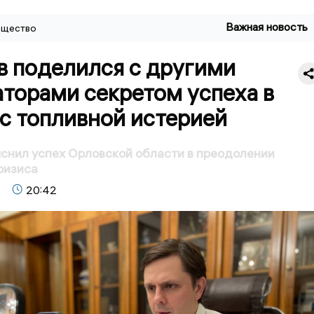
Важная новость
щество
в поделился с другими
торами секретом успеха в
с топливной истерией
снил успех Орловской области в преодолении
ризиса
20:42