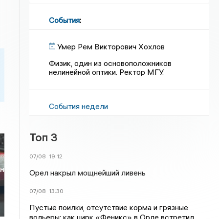
События
:
Умер Рем Викторович Хохлов
Физик, один из основоположников
нелинейной оптики. Ректор МГУ.
События недели
Топ 3
07/08
19:12
н
Орел накрыл мощнейший ливень
07/08
13:30
Пустые поилки, отсутствие корма и грязные
вольеры: как цирк «Феникс» в Орле встретил