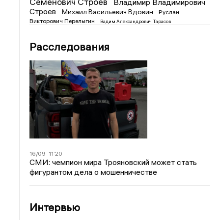
Семенович Строев
Владимир Владимирович
Строев
Михаил Васильевич Вдовин
Руслан
Викторович Перелыгин
Вадим Александрович Тарасов
Расследования
16/09
11:20
СМИ: чемпион мира Трояновский может стать
фигурантом дела о мошенничестве
Интервью