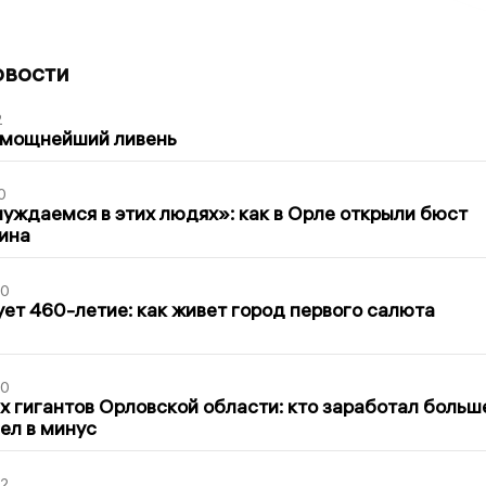
овости
2
 мощнейший ливень
0
уждаемся в этих людях»: как в Орле открыли бюст
ина
30
ет 460-летие: как живет город первого салюта
30
х гигантов Орловской области: кто заработал больш
шел в минус
02