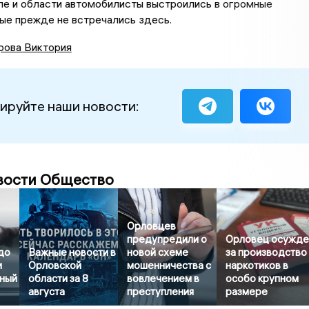
ле и области автомобилисты выстроились в огромные
ые прежде не встречались здесь.
рова Виктория
ируйте наши новости:
вости Общество
Орловцев
предупредили о
Орловец осужде
до
Важные новости в
новой схеме
за производство
и
Орловской
мошенничества с
наркотиков в
ный
области за 8
вовлечением в
особо крупном
августа
преступления
размере