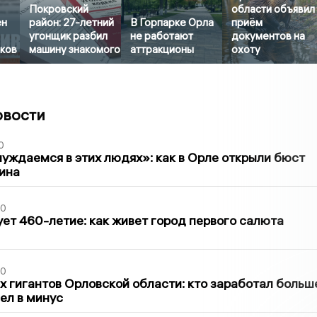
Покровский
области объявил
ен
район: 27-летний
В Горпарке Орла
приём
угонщик разбил
не работают
документов на
иков
машину знакомого
аттракционы
охоту
овости
0
уждаемся в этих людях»: как в Орле открыли бюст
ина
30
ет 460-летие: как живет город первого салюта
30
х гигантов Орловской области: кто заработал больш
шел в минус