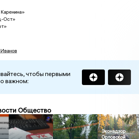
 Каренина»
д-Ост»
от»
 Иванов
вайтесь, чтобы первыми
 о важном:
вости Общество
Эконадзор
Орловской