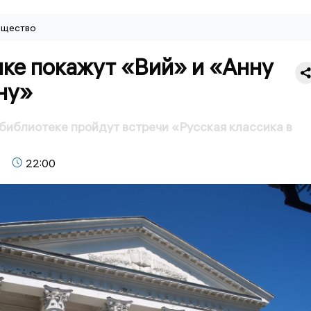
щество
нке покажут «Вий» и «Анну
ну»
библиотеке пройдут встречи «Русская классика в
22:00