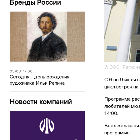
Бренды России
© ООО "Региона
05/08
17:00
Сегодня - день рождения
С 6 по 9 июля 
художника Ильи Репина
цикл встреч на
Программа раст
Новости компаний
любителей мюзи
14:00.
Всех желающих
программе: