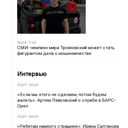
16/09
11:20
СМИ: чемпион мира Трояновский может стать
фигурантом дела о мошенничестве
Интервью
25/07
09:00
«Если мы этого не сделаем, потом будем
жалеть»: Артем Левковский о службе в БАРС-
Орел
20/07
09:00
«Ребятам намного страшнее»: Ирина Салтанова