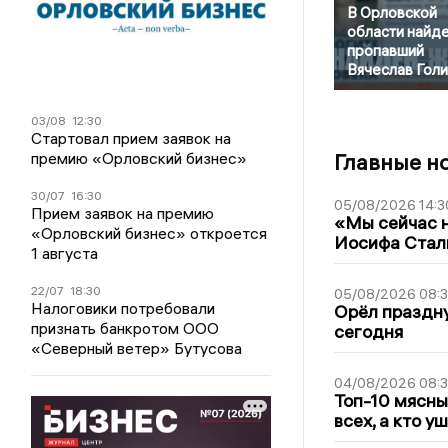
В Орловской
области найд
пропавший
Вячеслав Гол
03/08
12:30
Стартовал прием заявок на
премию «Орловский бизнес»
Главные н
30/07
16:30
05/08/2026 14:3
Прием заявок на премию
«Мы сейчас н
«Орловский бизнес» откроется
Иосифа Стал
1 августа
22/07
18:30
05/08/2026 08:
Налоговики потребовали
Орёл праздну
признать банкротом ООО
сегодня
«Северный ветер» Бутусова
04/08/2026 08:
Топ-10 мясны
всех, а кто у