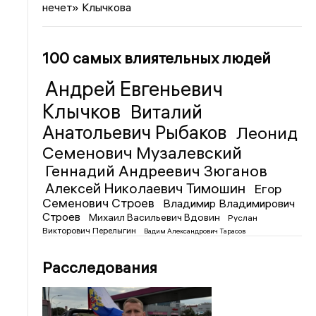
нечет» Клычкова
100 самых влиятельных людей
Андрей Евгеньевич
Клычков
Виталий
Анатольевич Рыбаков
Леонид
Семенович Музалевский
Геннадий Андреевич Зюганов
Алексей Николаевич Тимошин
Егор
Семенович Строев
Владимир Владимирович
Строев
Михаил Васильевич Вдовин
Руслан
Викторович Перелыгин
Вадим Александрович Тарасов
Расследования