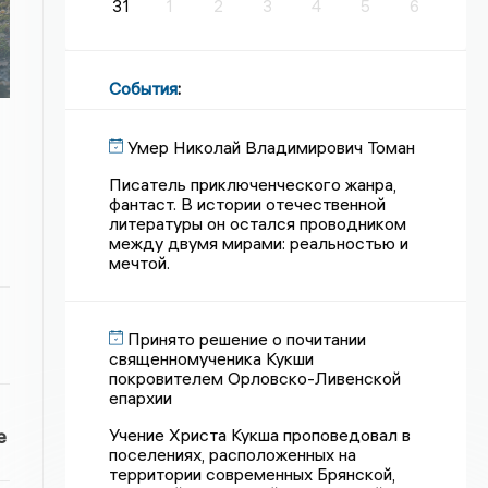
31
1
2
3
4
5
6
События
:
Умер Николай Владимирович Томан
Писатель приключенческого жанра,
фантаст. В истории отечественной
литературы он остался проводником
между двумя мирами: реальностью и
мечтой.
Принято решение о почитании
священномученика Кукши
покровителем Орловско-Ливенской
епархии
Учение Христа Кукша проповедовал в
е
поселениях, расположенных на
территории современных Брянской,