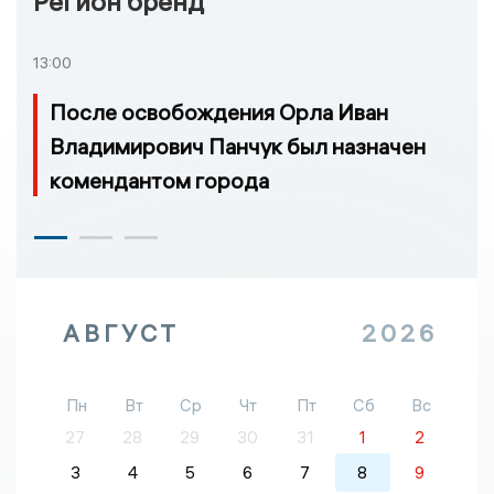
Регион бренд
13:00
После освобождения Орла Иван
Владимирович Панчук был назначен
комендантом города
АВГУСТ
2026
Пн
Вт
Ср
Чт
Пт
Сб
Вс
27
28
29
30
31
1
2
3
4
5
6
7
8
9