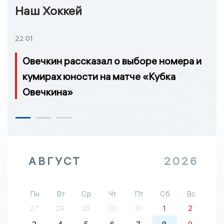
Наш Хоккей
22:01
Овечкин рассказал о выборе номера и
кумирах юности на матче «Кубка
Овечкина»
АВГУСТ
2026
Пн
Вт
Ср
Чт
Пт
Сб
Вс
27
28
29
30
31
1
2