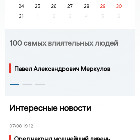
24
25
26
27
28
29
30
31
1
2
3
4
5
6
100 самых влиятельных людей
Павел Александрович Меркулов
Интересные новости
07/08
19:12
Орел накрыл мощнейший ливень