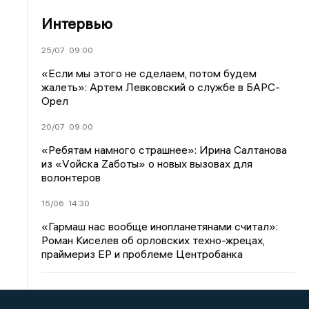
Интервью
25/07
09:00
«Если мы этого не сделаем, потом будем
жалеть»: Артем Левковский о службе в БАРС-
Орел
20/07
09:00
«Ребятам намного страшнее»: Ирина Салтанова
из «Vойска Zаботы» о новых вызовах для
волонтеров
15/06
14:30
«Гармаш нас вообще инопланетянами считал»:
Роман Киселев об орловских техно-жрецах,
праймериз ЕР и проблеме Центробанка