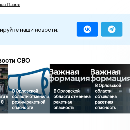
ов Павел
ируйте наши новости:
вости СВО
В Орловской
В Орловской
В Орловской
области
ти в
области отменили
области отменена
объявлена
 8
режим ракетной
ракетная
ракетная
опасности
опасность
опасность