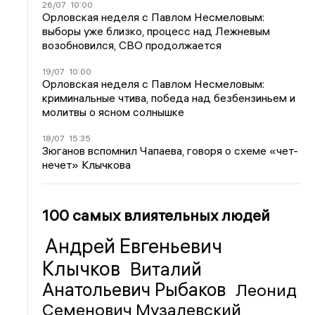
26/07
10:00
Орловская неделя с Павлом Несмеловым:
выборы уже близко, процесс над Лежневым
возобновился, СВО продолжается
19/07
10:00
Орловская неделя с Павлом Несмеловым:
криминальные чтива, победа над безбензиньем и
молитвы о ясном солнышке
18/07
15:35
Зюганов вспомнил Чапаева, говоря о схеме «чет-
нечет» Клычкова
100 самых влиятельных людей
Андрей Евгеньевич
Клычков
Виталий
Анатольевич Рыбаков
Леонид
Семенович Музалевский