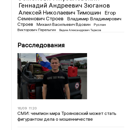
Геннадий Андреевич Зюганов
Алексей Николаевич Тимошин
Егор
Семенович Строев
Владимир Владимирович
Строев
Михаил Васильевич Вдовин
Руслан
Викторович Перелыгин
Вадим Александрович Тарасов
Расследования
16/09
11:20
СМИ: чемпион мира Трояновский может стать
фигурантом дела о мошенничестве