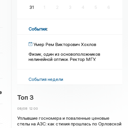
31
1
2
3
4
5
6
События
:
Умер Рем Викторович Хохлов
Физик, один из основоположников
нелинейной оптики. Ректор МГУ.
События недели
е
Топ 3
08/08
12:00
Уплывшие госномера и поваленные ценовые
стелы на АЗС: как стихия прошлась по Орловской