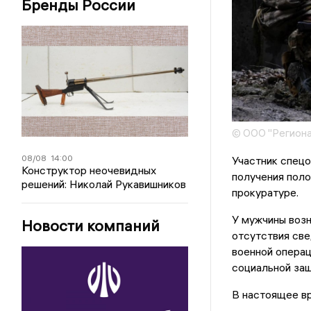
Бренды России
© ООО "Региона
08/08
14:00
Участник спецо
Конструктор неочевидных
получения поло
решений: Николай Рукавишников
прокуратуре.
У мужчины возн
Новости компаний
отсутствия све
военной операц
социальной защ
В настоящее вр