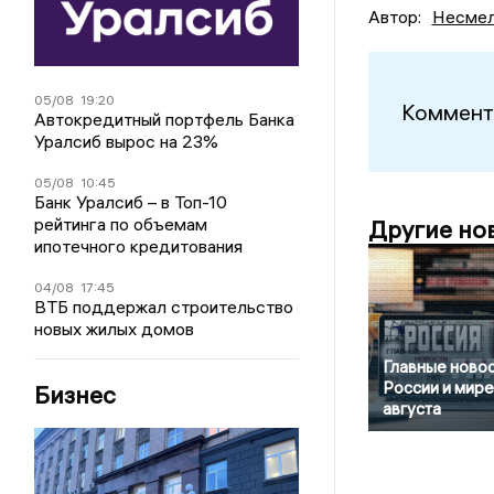
Автор:
Несмел
05/08
19:20
Коммент
Автокредитный портфель Банка
Уралсиб вырос на 23%
05/08
10:45
Банк Уралсиб – в Топ-10
рейтинга по объемам
Другие но
ипотечного кредитования
04/08
17:45
ВТБ поддержал строительство
новых жилых домов
Главные новос
России и мире
Бизнес
августа