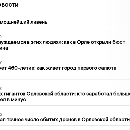
овости
2
 мощнейший ливень
0
уждаемся в этих людях»: как в Орле открыли бюст
ина
30
ет 460-летие: как живет город первого салюта
30
х гигантов Орловской области: кто заработал больш
шел в минус
02
ал точное число сбитых дронов в Орловской области
2