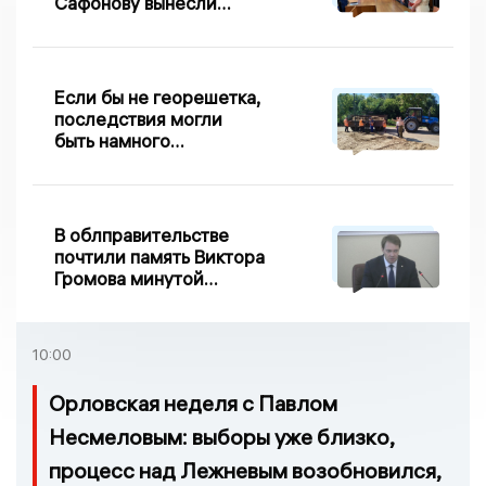
Сафонову вынесли
приговор по делу о
взятке
Если бы не георешетка,
последствия могли
быть намного
серьезнее: Вдовин о
сходе песка на
Дворянке
В облправительстве
почтили память Виктора
Громова минутой
молчания
10:00
Орловская неделя с Павлом
Несмеловым: выборы уже близко,
процесс над Лежневым возобновился,