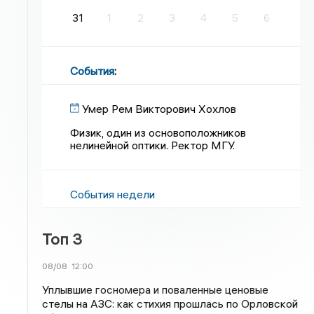
31
1
2
3
4
5
6
События
:
Умер Рем Викторович Хохлов
Физик, один из основоположников
нелинейной оптики. Ректор МГУ.
События недели
Топ 3
08/08
12:00
Уплывшие госномера и поваленные ценовые
стелы на АЗС: как стихия прошлась по Орловской