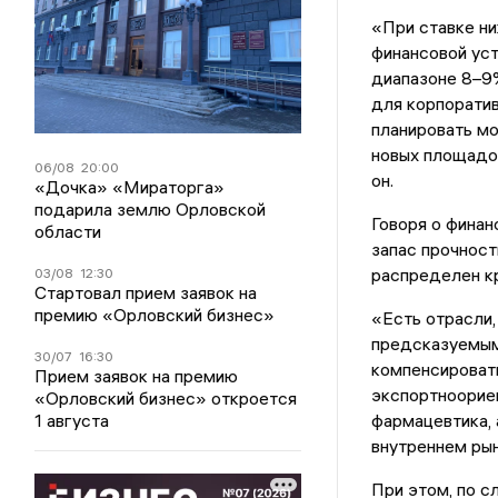
«При ставке ни
финансовой уст
диапазоне 8–9
для корпорати
планировать м
новых площадо
06/08
20:00
он.
«Дочка» «Мираторга»
подарила землю Орловской
Говоря о финан
области
запас прочност
распределен к
03/08
12:30
Стартовал прием заявок на
премию «Орловский бизнес»
«Есть отрасли,
предсказуемым
30/07
16:30
компенсироват
Прием заявок на премию
экспортноориен
«Орловский бизнес» откроется
1 августа
фармацевтика, 
внутреннем рын
При этом, по с