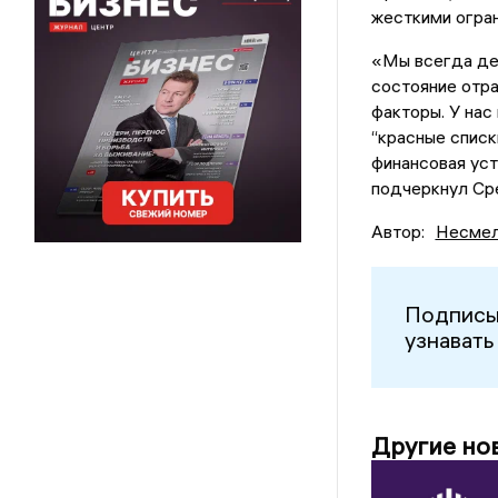
жесткими огран
«Мы всегда де
состояние отр
факторы. У нас
“красные списк
финансовая уст
подчеркнул Ср
Автор:
Несмел
Подписы
узнавать
Другие но