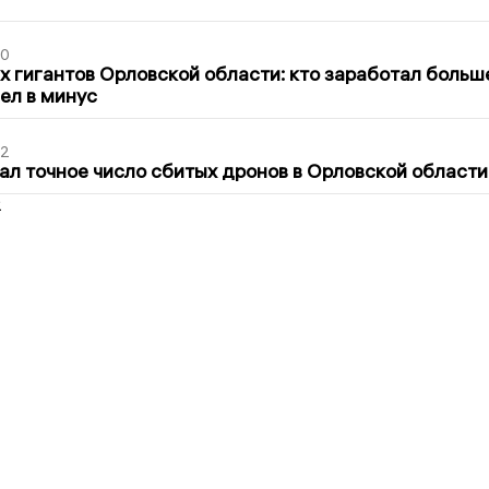
30
х гигантов Орловской области: кто заработал больш
шел в минус
02
ал точное число сбитых дронов в Орловской области
2