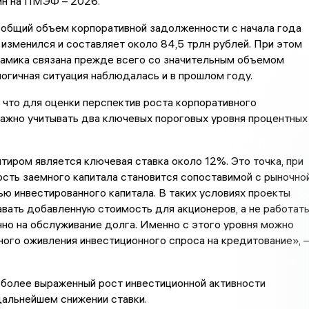
н на ПМЭФ – 2026.
 общий объем корпоративной задолженности с начала года
 изменился и составляет около 84,5 трлн рублей. При этом
намика связана прежде всего со значительным объемом
логичная ситуация наблюдалась и в прошлом году.
 что для оценки перспектив роста корпоративного
ажно учитывать два ключевых пороговых уровня процентных
иром является ключевая ставка около 12%. Это точка, при
сть заемного капитала становится сопоставимой с рыночно
ю инвестированного капитала. В таких условиях проекты
вать добавленную стоимость для акционеров, а не работат
но на обслуживание долга. Именно с этого уровня можно
ого оживления инвестиционного спроса на кредитование», 
 более выраженный рост инвестиционной активности
дальнейшем снижении ставки.