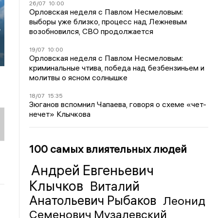
26/07
10:00
Орловская неделя с Павлом Несмеловым:
выборы уже близко, процесс над Лежневым
в
возобновился, СВО продолжается
19/07
10:00
Орловская неделя с Павлом Несмеловым:
криминальные чтива, победа над безбензиньем и
молитвы о ясном солнышке
18/07
15:35
Зюганов вспомнил Чапаева, говоря о схеме «чет-
нечет» Клычкова
100 самых влиятельных людей
Андрей Евгеньевич
Клычков
Виталий
Анатольевич Рыбаков
Леонид
Семенович Музалевский