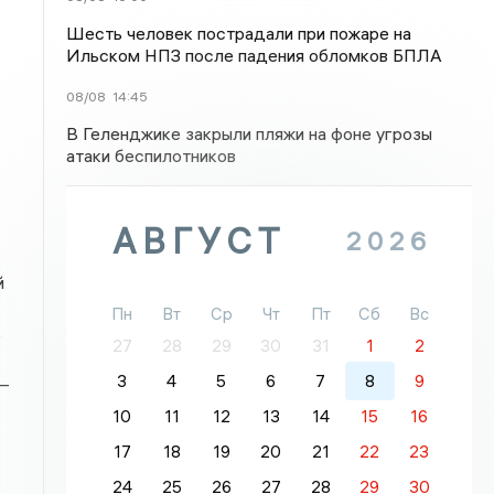
Шесть человек пострадали при пожаре на
Ильском НПЗ после падения обломков БПЛА
08/08
14:45
В Геленджике закрыли пляжи на фоне угрозы
атаки беспилотников
АВГУСТ
2026
й
Пн
Вт
Ср
Чт
Пт
Сб
Вс
ь
27
28
29
30
31
1
2
3
4
5
6
7
8
9
—
10
11
12
13
14
15
16
17
18
19
20
21
22
23
24
25
26
27
28
29
30