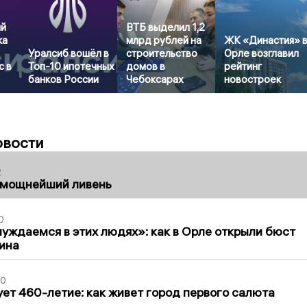
ый
ВТБ выделил 1,2
ка
млрд рублей на
ЖК «Династия» 
Уралсиб вошёл в
строительство
Орле возглавил
с в
Топ-10 ипотечных
домов в
рейтинг
банков России
Чебоксарах
новостроек
овости
2
 мощнейший ливень
0
уждаемся в этих людях»: как в Орле открыли бюст
ина
30
ет 460-летие: как живет город первого салюта