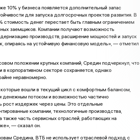
же 10% у бизнеса появляется дополнительный запас
ойчивости для запуска долгосрочных проектов развития. В
% стоимость денег перестает быть главным ограничением
вных заемщиков. Компании получают возможность
одернизацию производств, расширение мощностей и запуск
к, опираясь на устойчивую финансовую модель», — отметил
совом положении крупных компаний, Средин подчеркнул, что
и в корпоративном секторе сохраняется, однако
райне неравномерно.
 которые вошли в текущий цикл с комфортным балансом,
 денежным потоком и возможностью частично
ь рост издержек через цены. Это отдельные
тированные компании, технологичные производства,
а также часть сервисных отраслей, работающих на
ке», — сказал он.
ловам Средина, ВТБ не использует отраслевой подход с