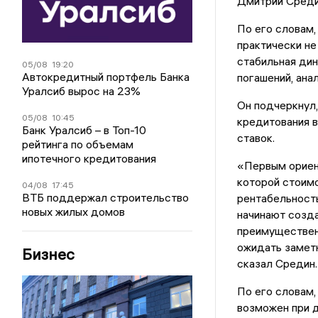
Дмитрий Среди
По его словам,
практически не
стабильная ди
05/08
19:20
Автокредитный портфель Банка
погашений, ана
Уралсиб вырос на 23%
Он подчеркнул,
05/08
10:45
кредитования в
Банк Уралсиб – в Топ-10
ставок.
рейтинга по объемам
ипотечного кредитования
«Первым ориент
которой стоимо
04/08
17:45
ВТБ поддержал строительство
рентабельность
новых жилых домов
начинают созда
преимуществен
ожидать заметн
Бизнес
сказал Средин.
По его словам,
возможен при 