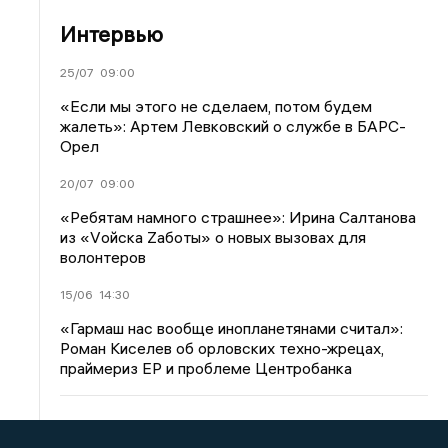
Интервью
25/07
09:00
«Если мы этого не сделаем, потом будем
жалеть»: Артем Левковский о службе в БАРС-
Орел
20/07
09:00
«Ребятам намного страшнее»: Ирина Салтанова
из «Vойска Zаботы» о новых вызовах для
волонтеров
15/06
14:30
«Гармаш нас вообще инопланетянами считал»:
Роман Киселев об орловских техно-жрецах,
праймериз ЕР и проблеме Центробанка