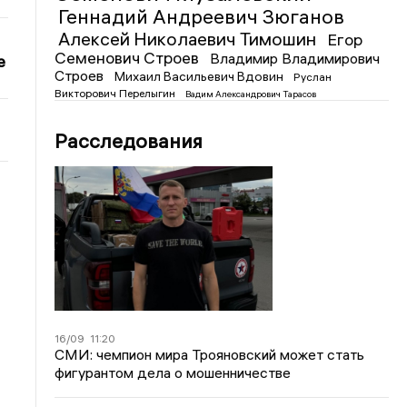
Геннадий Андреевич Зюганов
Алексей Николаевич Тимошин
Егор
Семенович Строев
Владимир Владимирович
е
Строев
Михаил Васильевич Вдовин
Руслан
Викторович Перелыгин
Вадим Александрович Тарасов
Расследования
16/09
11:20
СМИ: чемпион мира Трояновский может стать
фигурантом дела о мошенничестве