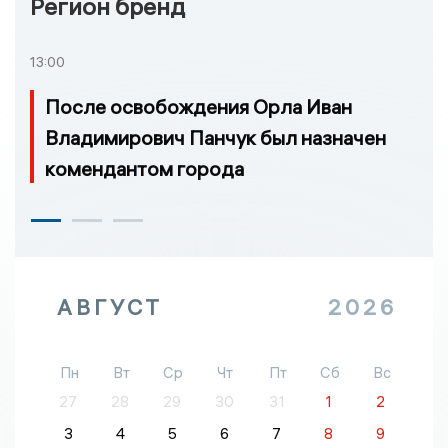
Регион бренд
13:00
После освобождения Орла Иван
Владимирович Панчук был назначен
комендантом города
АВГУСТ
2026
Пн
Вт
Ср
Чт
Пт
Сб
Вс
27
28
29
30
31
1
2
3
4
5
6
7
8
9