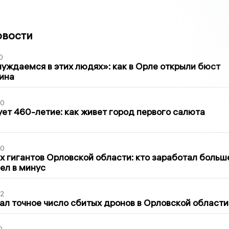
овости
0
уждаемся в этих людях»: как в Орле открыли бюст
ина
30
ет 460-летие: как живет город первого салюта
30
х гигантов Орловской области: кто заработал больш
шел в минус
02
ал точное число сбитых дронов в Орловской области