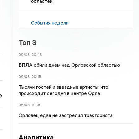
областей.
События недели
Топ 3
05/08
20:43
БПЛА сбили днем над Орловской областью
05/08
20:15
Тысячи гостей и звездные артисты: что
происходит сегодня в центре Орла
е
05/08
19:00
Орловец едва не застрелил тракториста
Аналитика