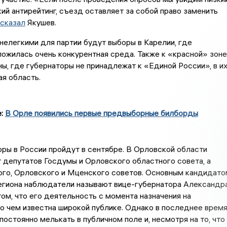
кий антирейтинг, съезд оставляет за собой право заменить
сказал
Якушев.
 нелегкими для партии будут выборы в Карелии, где
ожилась очень конкурентная среда. Также к «красной» зоне
ны, где губернаторы не принадлежат к «Единой России», в и
ая область.
е:
В Орле появились первые предвыборные билборды
ры в России пройдут в сентябре. В Орловской области
 депутатов Госдумы и Орловского областного совета, а
ого, Орловского и Мценского советов. Основным кандидато
региона наблюдатели называют вице-губернатора Александр
том, что его деятельность с момента назначения на
 чем известна широкой публике. Однако в последнее врем
постоянно мелькать в публичном поле и, несмотря на то, что