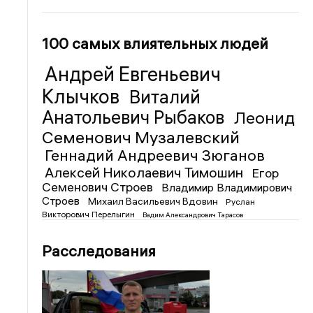
100 самых влиятельных людей
Андрей Евгеньевич
Клычков
Виталий
Анатольевич Рыбаков
Леонид
Семенович Музалевский
Геннадий Андреевич Зюганов
Алексей Николаевич Тимошин
Егор
Семенович Строев
Владимир Владимирович
Строев
Михаил Васильевич Вдовин
Руслан
Викторович Перелыгин
Вадим Александрович Тарасов
Расследования