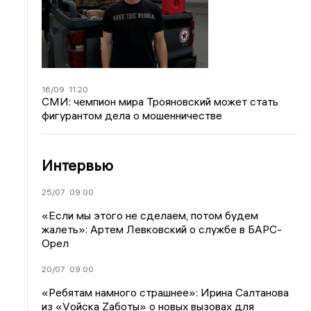
16/09
11:20
СМИ: чемпион мира Трояновский может стать
фигурантом дела о мошенничестве
Интервью
25/07
09:00
«Если мы этого не сделаем, потом будем
жалеть»: Артем Левковский о службе в БАРС-
Орел
20/07
09:00
«Ребятам намного страшнее»: Ирина Салтанова
из «Vойска Zаботы» о новых вызовах для