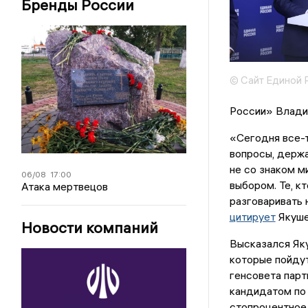
Бренды России
© Сайт Единой 
России» Влади
«Сегодня все-т
вопросы, держа
не со знаком м
06/08
17:00
выбором. Те, к
Атака мертвецов
разговаривать 
цитирует
Якуше
Новости компаний
Высказался Яку
которые пойду
генсовета парт
кандидатом по 
стопроцентное 