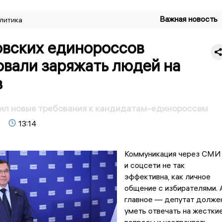
Важная новость
литика
овских единороссов
овали заряжать людей на
в
чил новые требования к кандидатам-единороссам
13:14
Коммуникация через СМИ
и соцсети не так
эффективна, как личное
общение с избирателями. 
главное — депутат долже
уметь отвечать на жестки