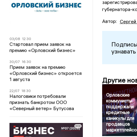
зарегистриров
губернатора-к
Автор:
Сергей
03/08
12:30
Подписы
Стартовал прием заявок на
премию «Орловский бизнес»
узнавать
30/07
16:30
Прием заявок на премию
«Орловский бизнес» откроется
Другие но
1 августа
22/07
18:30
Орловские
Налоговики потребовали
коммунисты
признать банкротом ООО
поддержали
«Северный ветер» Бутусова
кредитные
каникулы для
продавцов
маркетплейсо