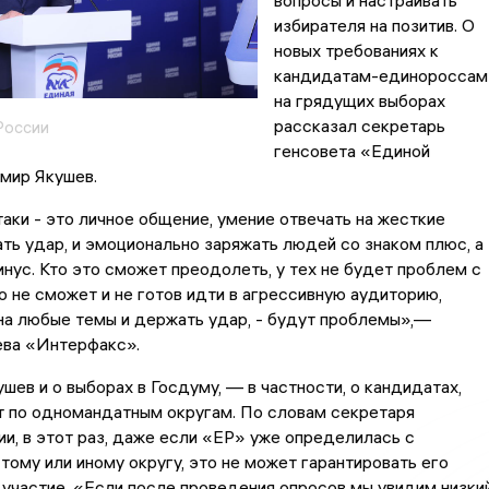
вопросы и настраивать
избирателя на позитив. О
новых требованиях к
кандидатам-единороссам
на грядущих выборах
рассказал секретарь
России
генсовета «Единой
мир Якушев.
аки - это личное общение, умение отвечать на жесткие
ть удар, и эмоционально заряжать людей со знаком плюс, а
инус. Кто это сможет преодолеть, у тех не будет проблем с
то не сможет и не готов идти в агрессивную аудиторию,
на любые темы и держать удар, - будут проблемы»,—
ва «Интерфакс».
шев и о выборах в Госдуму, — в частности, о кандидатах,
т по одномандатным округам. По словам секретаря
ии, в этот раз, даже если «ЕР» уже определилась с
тому или иному округу, это не может гарантировать его
участие. «Если после проведения опросов мы увидим низки