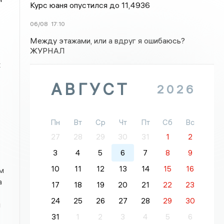
Курс юаня опустился до 11,4936
06/08
17:10
Между этажами, или а вдруг я ошибаюсь?
ЖУРНАЛ
х
АВГУСТ
2026
Пн
Вт
Ср
Чт
Пт
Сб
Вс
27
28
29
30
31
1
2
3
4
5
6
7
8
9
10
11
12
13
14
15
16
м
а
17
18
19
20
21
22
23
24
25
26
27
28
29
30
я
31
1
2
3
4
5
6