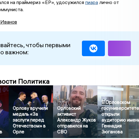
ался на праймериз «ЕР», удосужился
пиара
лично от
оммуниста.
 Иванов
вайтесь, чтобы первыми
 о важном:
вости Политика
В Орловском
Орлову вручили
Орловский
госуниверситет
медаль «За
активист
открыли
заслуги перед
Александр Жуков
аудиторию имен
Отечеством» в
отправился на
Геннадия
в
Орле
СВО
Зюганова