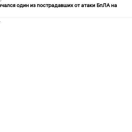
0
нчался один из пострадавших от атаки БпЛА на
2