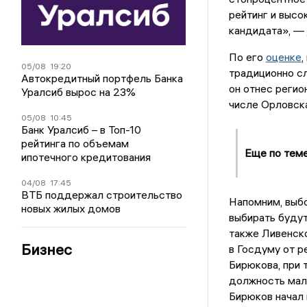
рейтинг и высо
кандидата», —
По его
оценке
,
05/08
19:20
традиционно сл
Автокредитный портфель Банка
он отнес регио
Уралсиб вырос на 23%
числе Орловск
05/08
10:45
Банк Уралсиб – в Топ-10
рейтинга по объемам
Еще по тем
ипотечного кредитования
04/08
17:45
ВТБ поддержал строительство
Напомним, выбо
новых жилых домов
выбирать будут
также Ливенск
Бизнес
в Госдуму от 
Бирюкова, при 
должность мало
Бирюков начал 