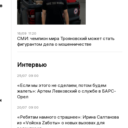
в
16/09
11:20
СМИ: чемпион мира Трояновский может стать
фигурантом дела о мошенничестве
Интервью
25/07
09:00
«Если мы этого не сделаем, потом будем
жалеть»: Артем Левковский о службе в БАРС-
Орел
и
20/07
09:00
«Ребятам намного страшнее»: Ирина Салтанова
из «Vойска Zаботы» о новых вызовах для