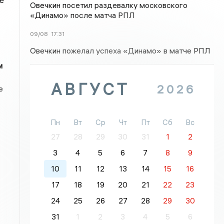
е
Овечкин посетил раздевалку московского
«Динамо» после матча РПЛ
09/08
17:31
Овечкин пожелал успеха «Динамо» в матче РПЛ
м
АВГУСТ
2026
е
Пн
Вт
Ср
Чт
Пт
Сб
Вс
27
28
29
30
31
1
2
3
4
5
6
7
8
9
10
11
12
13
14
15
16
17
18
19
20
21
22
23
24
25
26
27
28
29
30
31
1
2
3
4
5
6