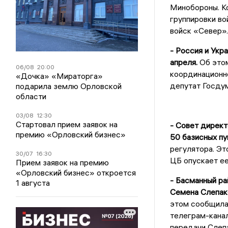
Минобороны. К
группировки во
войск «Север».
- Россия и Укр
апреля.
Об это
06/08
20:00
координационно
«Дочка» «Мираторга»
депутат Госду
подарила землю Орловской
области
03/08
12:30
Стартовал прием заявок на
- Совет директ
премию «Орловский бизнес»
50 базисных пу
регулятора. Эт
30/07
16:30
ЦБ опускает ее
Прием заявок на премию
«Орловский бизнес» откроется
- Басманный ра
1 августа
Семена Слепако
этом сообщила
телеграм-канал
передачи Слеп