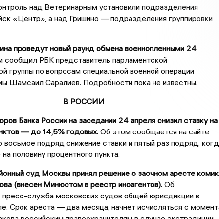
онтроль над Ветеринарным установили подразделения
йск «Центр», а над Гришино — подразделения группировки
аина проведут новый раунд обмена военнопленными 24
м сообщил РБК представитель парламентской
й группы по вопросам специальной военной операции
мы Шамсаил Саралиев. Подробности пока не известны.
В РОССИИ
оров Банка России на заседании 24 апреля снизил ставку на
нктов — до 14,5% годовых.
Об этом сообщается на сайте
о восьмое подряд снижение ставки и пятый раз подряд, когд
 на половину процентного пункта.
йонный суд Москвы принял решение о заочном аресте комик
ва (внесен Минюстом в реестр иноагентов).
Об
 пресс-служба московских судов общей юрисдикции в
е. Срок ареста — два месяца, начнет исчисляться с момент
акова российским правоохранителям в случае экстрадиции