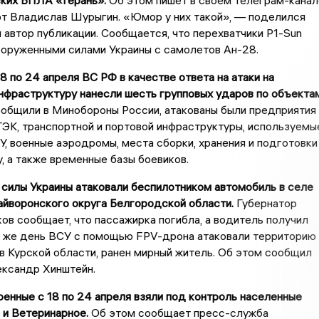
ских БПЛА «Герань».
Об этом пишет в своем телеграм-канал
рт Владислав Шурыгин. «Юмор у них такой», — поделился
автор публикации. Сообщается, что перехватчики P1-Sun
ооруженными силами Украины с самолетов Ан-28.
18 по 24 апреля ВС РФ в качестве ответа на атаки на
нфраструктуру нанесли шесть групповых ударов по объекта
общили в Минобороны России, атакованы были предприятия
ЭК, транспортной и портовой инфраструктуры, используемы
У, военные аэродромы, места сборки, хранения и подготовки
, а также временные базы боевиков.
силы Украины атаковали беспилотником автомобиль в селе
айворонского округа Белгородской области.
Губернатор
ов сообщает, что пассажирка погибла, а водитель получил
от же день ВСУ с помощью FPV-дрона атаковали территорию
в Курской области, ранен мирный житель. Об этом сообщил
ександр Хинштейн.
оенные с 18 по 24 апреля взяли под контроль населенные
 и Ветеринарное.
Об этом сообщает пресс-служба