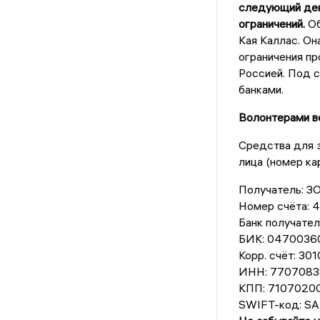
следующий день
ограничений.
Об
Кая Каллас. Она
ограничения пр
Россией. Под с
банками.
Волонтерами ве
Средства для з
лица (номер ка
Получатель: 
Номер счёта:
Банк получат
БИК: 0470036
Корр. счёт: 3
ИНН: 7707083
КПП: 7107020
SWIFT-код: 