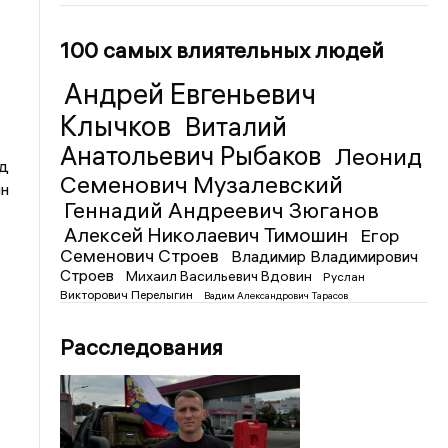
100 самых влиятельных людей
Андрей Евгеньевич
Клычков
Виталий
Анатольевич Рыбаков
Леонид
рд
Семенович Музалевский
ин
Геннадий Андреевич Зюганов
Алексей Николаевич Тимошин
Егор
Семенович Строев
Владимир Владимирович
Строев
Михаил Васильевич Вдовин
Руслан
Викторович Перелыгин
Вадим Александрович Тарасов
Расследования