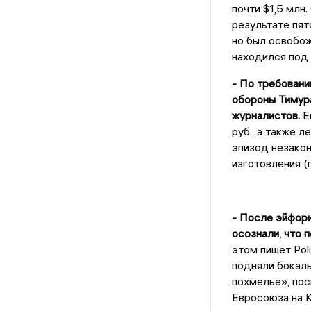
почти $1,5 млн
результате пят
но был освобож
находился под
- По требован
обороны Тимур
журналистов.
Ем
руб., а также л
эпизод незакон
изготовления (
- После эйфори
осознали, что 
этом пишет Pol
подняли бокалы
похмелье», по
Евросоюза на К