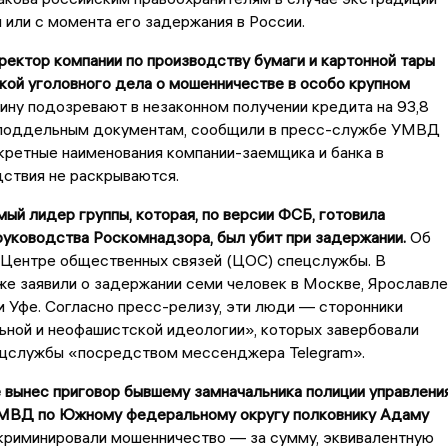
 или с момента его задержания в России.
ректор компании по производству бумаги и картонной тары
кой уголовного дела о мошенничестве в особо крупном
ну подозревают в незаконном получении кредита на 93,8
 поддельным документам, сообщили в пресс-службе УМВД
нкретные наименования компании-заемщика и банка в
ствия не раскрываются.
ый лидер группы, которая, по версии ФСБ, готовила
руководства Роскомнадзора, был убит при задержании.
Об
в Центре общественных связей (ЦОС) спецслужбы. В
е заявили о задержании семи человек в Москве, Ярославле
 Уфе. Согласно пресс-релизу, эти люди — сторонники
ьной и неофашистской идеологии», которых завербовали
ецслужбы «посредством мессенджера Telegram».
 вынес приговор бывшему замначальника полиции управлени
 МВД по Южному федеральному округу полковнику Адаму
криминировали мошенничество — за сумму, эквивалентную