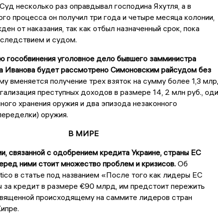
. Суд несколько раз оправдывал господина Яхутля, а в
ого процесса он получил три года и четыре месяца колонии,
ден от наказания, так как отбыл назначенный срок, пока
 следствием и судом.
ию гособвинения уголовное дело бывшего замминистра
а Иванова будет рассмотрено Симоновским райсудом без
у вменяется получение трех взяток на сумму более 1,3 мл
егализация преступных доходов в размере 14, 2 млн руб., од
ного хранения оружия и два эпизода незаконного
переделки) оружия.
В МИРЕ
и, связанной с одобрением кредита Украине, страны ЕС
перед ними стоит множество проблем и кризисов.
Об
itico в статье под названием «После того как лидеры ЕС
 за кредит в размере €90 млрд, им предстоит пережить
священной происходящему на саммите лидеров стран
ипре.