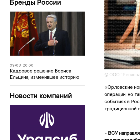
Бренды России
09/08
20:00
Кадровое решение Бориса
© ООО "Региона
Ельцина, изменившее историю
«Орловские нов
операции, но т
Новости компаний
событиях в Рос
традиционной е
- ВСУ направля