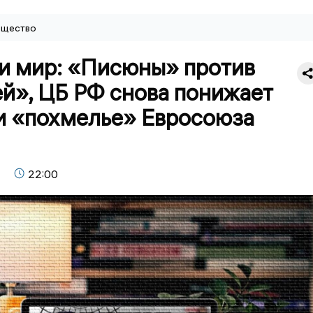
щество
 и мир: «Писюны» против
й», ЦБ РФ снова понижает
 и «похмелье» Евросоюза
22:00