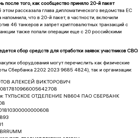
 после того, как сообщество приняло 20-й пакет
 этом рассказала глава дипломатического ведомства ЕС
 напомнила, что в 20-й пакет, в частности, включили
отив 46 танкеров и запрет криптовалютных транзакций с
анкции также попали операции еще с 20 российскими
дется сбор средств для отработки заявок участников СВО
акупки оборудования могут перечислить как физические
рты Сбербанка 2202 2023 9685 4824), так и организации:
ЗОТОВ АЛЕКСЕЙ ВИКТОРОВИЧ
 40817810966005642708
еля: ТУЛЬСКОЕ ОТДЕЛЕНИЕ N8604 ПАО СБЕРБАНК
08
0101810300000000608
893
01
SABRRUMM