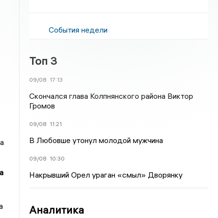
События недели
Топ 3
09/08
17:13
Скончался глава Колпнянского района Виктор
Громов
09/08
11:21
В Любовше утонул молодой мужчина
а
09/08
10:30
а
Накрывший Орел ураган «смыл» Дворянку
а
Аналитика