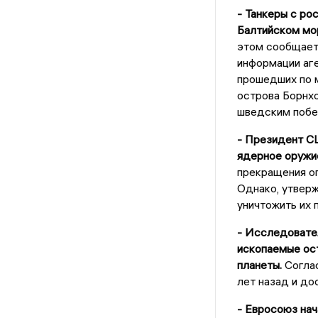
- Танкеры с ро
Балтийском мор
этом сообщает 
информации аге
прошедших по м
острова Борнх
шведским побе
- Президент СШ
ядерное оружи
прекращения ог
Однако, утвер
уничтожить их 
- Исследовател
ископаемые ост
планеты.
Соглас
лет назад и до
- Евросоюз нач