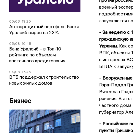
против россий
военный экспе
подробностями 
запускаются в
05/08
19:20
Автокредитный портфель Банка
- За неделю с 
Уралсиб вырос на 23%
гражданскую и
05/08
10:45
Украины.
Как со
Банк Уралсиб – в Топ-10
ВПК, объекты Т
рейтинга по объемам
в интересах ВС
ипотечного кредитования
БПЛА к запуску
04/08
17:45
ВТБ поддержал строительство
- Вооруженные 
новых жилых домов
Гора-Подол Гр
Вячеслав Гладк
ранения. В эт
Бизнес
частного дома 
губернатор Ал
- Российские в
пункты Гришино