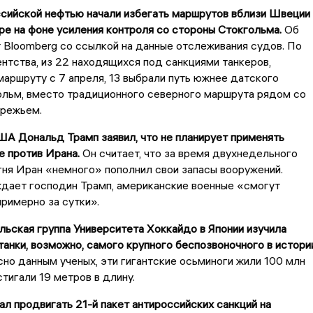
ссийской нефтью начали избегать маршрутов вблизи Швеции 
е на фоне усиления контроля со стороны Стокгольма.
Об
Bloomberg со ссылкой на данные отслеживания судов. По
нтства, из 22 находящихся под санкциями танкеров,
аршруту с 7 апреля, 13 выбрали путь южнее датского
ольм, вместо традиционного северного маршрута рядом со
режьем.
А Дональд Трамп заявил, что не планирует применять
е против Ирана.
Он считает, что за время двухнедельного
ня Иран «немного» пополнил свои запасы вооружений.
ждает господин Трамп, американские военные «смогут
примерно за сутки».
ьская группа Университета Хоккайдо в Японии изучила
анки, возможно, самого крупного беспозвоночного в истори
но данным ученых, эти гигантские осьминоги жили 100 млн
стигали 19 метров в длину.
ал продвигать 21-й пакет антироссийских санкций на