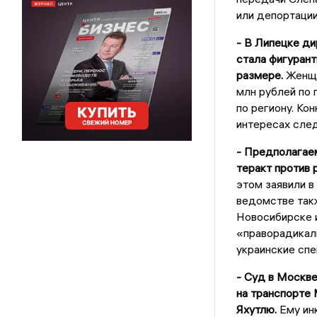
или депортации
- В Липецке ди
стала фигурант
размере.
Женщи
млн рублей по
по региону. Ко
интересах след
- Предполагаем
теракт против 
этом заявили 
ведомстве такж
Новосибирске и
«праворадикал
украинские сп
- Суд в Москве
на транспорте
Яхутлю.
Ему ин