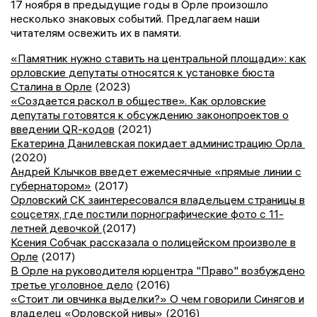
17 ноября в предыдущие годы в Орле произошло
несколько знаковых событий. Предлагаем наши
читателям освежить их в памяти.
«Памятник нужно ставить на центральной площади»: как
орловские депутаты относятся к установке бюста
Сталина в Орле
(2023)
«Создается раскол в обществе». Как орловские
депутаты готовятся к обсуждению законопроектов о
введении QR-кодов
(2021)
Екатерина Данилевская покидает администрацию Орла
(2020)
Андрей Клычков введет ежемесячные «прямые линии с
губернатором»
(2017)
Орловский СК заинтересовался владельцем страницы в
соцсетях, где постили порнографические фото с 11-
летней девочкой
(2017)
Ксения Собчак рассказала о полицейском произволе в
Орле
(2017)
В Орле на руководителя юрцентра "Право" возбуждено
третье уголовное дело
(2016)
«Стоит ли овчинка выделки?» О чем говорили Синягов и
владелец «Орловской нивы»
(2016)