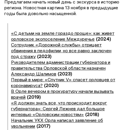
Предлагаем начать новый день с экскурса в историю
региона. Новостная картина 13 ноября в предыдущие
годы была довольно насыщенной.
«С детьми на земле гораздо проще»: как живет
орловское экопоселение Междуречье
(2024)
Сотрудник «Дорожной службы» отрицает
обвинения в педофилии, но все равно заключен
под стражу
(2023)
Руководителем администрации губернатора и
правительства Орловской области назначен
Александр Шалимов
(2023)
Первый в мире: «Спутник V» спасет орловцев от
коронавируса?
(2020)
В Орле вечером в прокуратуру начали вызывать
врачей
(2019)
«Я должен знать все, что происходит вокруг
губернатора»: Сергей Лежнев дал большое
интервью «Орловским новостям»
(2018)
Начальник УКХ Орла написал заявление об
увольнении
(2017)