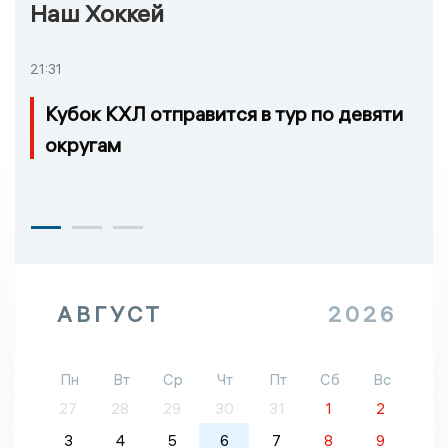
Наш Хоккей
21:31
Кубок КХЛ отправится в тур по девяти
округам
АВГУСТ
2026
Пн
Вт
Ср
Чт
Пт
Сб
Вс
27
28
29
30
31
1
2
3
4
5
6
7
8
9